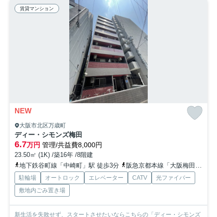
賃貸マンション
NEW
大阪市北区万歳町
ディー・シモンズ梅田
6.7
万円
管理/共益費8,000円
23.50㎡ (1K) /築16年 /8階建
地下鉄谷町線「中崎町」駅 徒歩3分
阪急京都本線「大阪梅田」駅 徒歩9分
駐輪場
オートロック
エレベーター
CATV
光ファイバー
敷地内ごみ置き場
新生活を失敗せず、スタートさせたいならこちらの「ディー・シモンズ