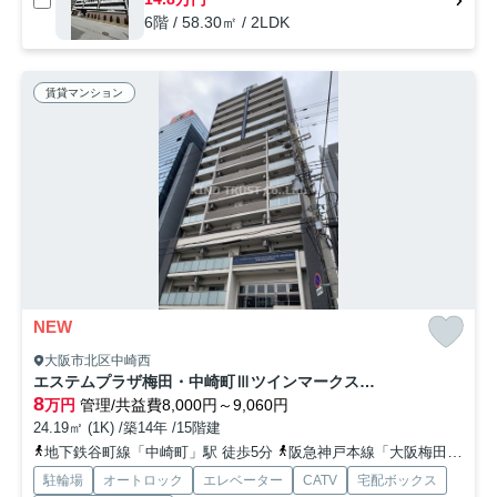
6階 / 58.30㎡ / 2LDK
賃貸マンション
NEW
大阪市北区中崎西
エステムプラザ梅田・中崎町Ⅲツインマークス ノースレジデンス
8
万円
管理/共益費8,000円～9,060円
24.19㎡ (1K) /築14年 /15階建
地下鉄谷町線「中崎町」駅 徒歩5分
阪急神戸本線「大阪梅田」駅 徒歩5分
駐輪場
オートロック
エレベーター
CATV
宅配ボックス