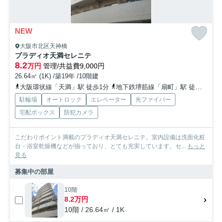
NEW
大阪市北区天神橋
プラディオ天満セレニテ
8.2
万円
管理/共益費9,000円
26.64㎡ (1K) /築19年 /10階建
大阪環状線「天満」駅 徒歩1分
地下鉄堺筋線「扇町」駅 徒歩3分
駐輪場
オートロック
エレベーター
光ファイバー
宅配ボックス
防犯カメラ
こだわりポイント満載のプラディオ天満セレニテ。室内設備は洗面化粧
台・浴室乾燥機などが揃っており、とても充実しています。セ...
もっと
見る
募集中の部屋
10階
8.2万円
10階 / 26.64㎡ / 1K