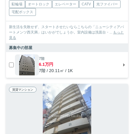
駐輪場
オートロック
エレベーター
CATV
光ファイバー
宅配ボックス
新生活を失敗せず、スタートさせたいならこちらの「ニューシティアパ
ートメンツ西天満」はいかがでしょうか。室内設備は洗面台・...
もっと
見る
募集中の部屋
7階
6.1万円
7階 / 20.11㎡ / 1K
賃貸マンション