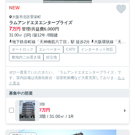
NEW
大阪市北区菅栄町
ラムアンドエヌエンタープライズ
7
万円
管理/共益費6,000円
31.00㎡ (1R) /築12年 /8階建
地下鉄谷町線「天神橋筋六丁目」駅 徒歩2分
大阪環状線「天満」駅 徒歩8分
オートロック
エレベーター
CATV
インターネット対応
敷地内ごみ置き場
好立地
ぜひ一度見ていただきたい、「ラムアンドエヌエンタープライズ」で
す。室内設備は洗面化粧台・浴室乾燥機など大変充実しておりま...
もっ
と見る
募集中の部屋
3階
7万円
3階 / 31.00㎡ / 1R