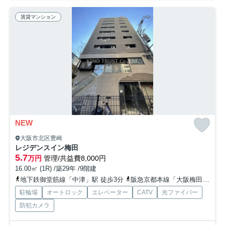
賃貸マンション
NEW
大阪市北区豊崎
レジデンスイン梅田
5.7
万円
管理/共益費8,000円
16.00㎡ (1R) /築29年 /9階建
地下鉄御堂筋線「中津」駅 徒歩3分
阪急京都本線「大阪梅田」駅 徒歩10分
駐輪場
オートロック
エレベーター
CATV
光ファイバー
防犯カメラ