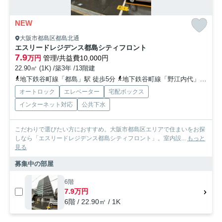
NEW
大阪市都島区都島北通
エスリードレジデンス都島シティフロント
7.9
万円
管理/共益費10,000円
22.90㎡ (1K) /築3年 /13階建
地下鉄谷町線「都島」駅 徒歩5分
地下鉄谷町線「野江内代」駅 徒歩14分
オートロック
エレベーター
宅配ボックス
インターネット対応
公共下水
こだわりで選びたい方におすすめ。大阪市都島区エリアで住まいをお探
しなら「エスリードレジデンス都島シティフロント」。室内設...
もっと
見る
募集中の部屋
6階
7.9万円
6階 / 22.90㎡ / 1K