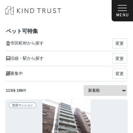
ペット可特集
市区町村から探す
変更
沿線・駅から探す
変更
募集中
変更
113
棟
198
件
賃貸マンション