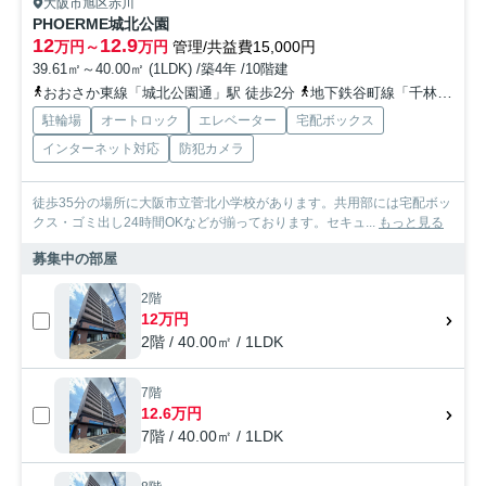
大阪市旭区赤川
PHOERME城北公園
12
12.9
万円～
万円
管理/共益費15,000円
39.61㎡～40.00㎡ (1LDK) /築4年 /10階建
おおさか東線「城北公園通」駅 徒歩2分
地下鉄谷町線「千林大宮」駅 徒歩25分
駐輪場
オートロック
エレベーター
宅配ボックス
インターネット対応
防犯カメラ
徒歩35分の場所に大阪市立菅北小学校があります。共用部には宅配ボッ
クス・ゴミ出し24時間OKなどが揃っております。セキュ...
もっと見る
募集中の部屋
2階
12万円
2階 / 40.00㎡ / 1LDK
7階
12.6万円
7階 / 40.00㎡ / 1LDK