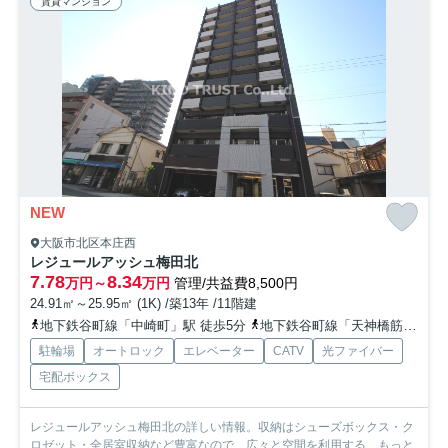
賃貸マンション
NEW
大阪市北区本庄西
レジュールアッシュ梅田北
7.78
8.34
万円～
万円
管理/共益費8,500円
24.91㎡～25.95㎡ (1K) /築13年 /11階建
地下鉄谷町線「中崎町」駅 徒歩5分
地下鉄谷町線「天神橋筋六丁目」駅 徒歩5分
駐輪場
オートロック
エレベーター
CATV
光ファイバー
宅配ボックス
レジュールアッシュ梅田北の詳しい情報。収納はシューズボックス・ク
ロゼット・全居室収納など豊富なので、広々と空間を利用する...
もっと