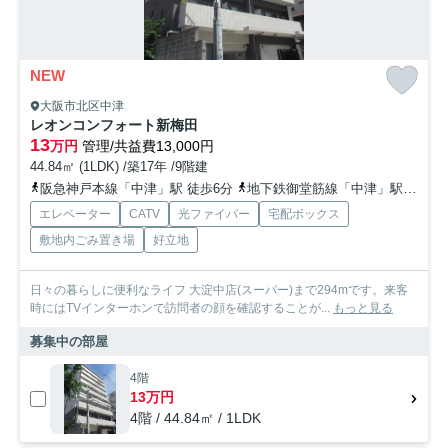
NEW
大阪市北区中津
レオンコンフォート新梅田
13
万円
管理/共益費13,000円
44.84㎡ (1LDK) /築17年 /9階建
阪急神戸本線「中津」駅 徒歩6分
地下鉄御堂筋線「中津」駅 徒歩11分
エレベーター
CATV
光ファイバー
宅配ボックス
敷地内ごみ置き場
好立地
日々の暮らしに便利なライフ 大淀中店(スーパー)まで294mです。来客
時にはTVインターホンで訪問者の顔を確認することが...
もっと見る
募集中の部屋
4階
13万円
4階 / 44.84㎡ / 1LDK