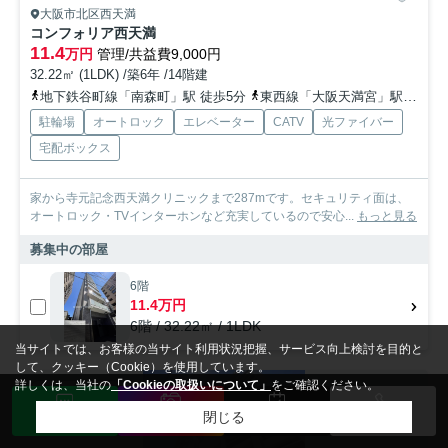
大阪市北区西天満
コンフォリア西天満
11.4
万円
管理/共益費9,000円
32.22㎡ (1LDK) /築6年 /14階建
地下鉄谷町線「南森町」駅 徒歩5分
東西線「大阪天満宮」駅 徒歩7分
駐輪場
オートロック
エレベーター
CATV
光ファイバー
宅配ボックス
家から寺元記念西天満クリニックまで287mです。セキュリティ面は、
オートロック・TVインターホンなど充実しているので安心...
もっと見る
募集中の部屋
6階
11.4万円
6階 / 32.22㎡ / 1LDK
当サイトでは、お客様の当サイト利用状況把握、サービス向上検討を目的と
して、クッキー（Cookie）を使用しています。
詳しくは、当社の
「Cookieの取扱いについて」
をご確認ください。
賃貸マンション
閉じる