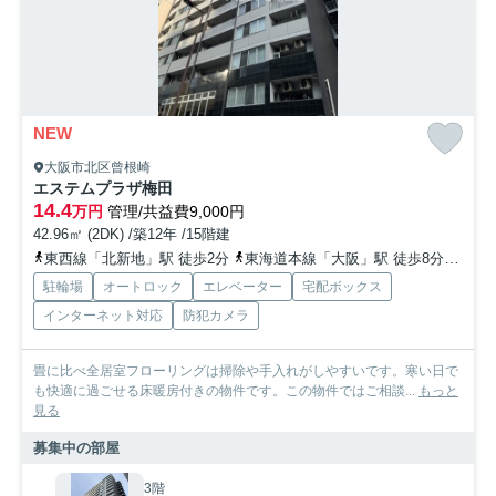
NEW
大阪市北区曾根崎
エステムプラザ梅田
14.4
万円
管理/共益費9,000円
42.96㎡ (2DK) /築12年 /15階建
東西線「北新地」駅 徒歩2分
東海道本線「大阪」駅 徒歩8分
京阪
駐輪場
オートロック
エレベーター
宅配ボックス
インターネット対応
防犯カメラ
畳に比べ全居室フローリングは掃除や手入れがしやすいです。寒い日で
も快適に過ごせる床暖房付きの物件です。この物件ではご相談...
もっと
見る
募集中の部屋
3階