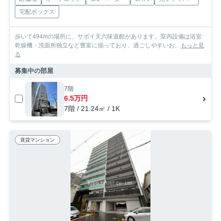
宅配ボックス
歩いて494mの場所に、サボイ天六味道館があります。室内設備は浴室
乾燥機・洗面所独立など豊富に揃っており、過ごしやすいお...
もっと見
る
募集中の部屋
7階
6.5万円
7階 / 21.24㎡ / 1K
賃貸マンション