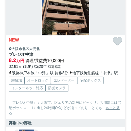
NEW
大阪市北区大淀北
プレジオ中津
8.2
万円
管理/共益費10,000円
32.81㎡ (1DK) /築20年 /11階建
阪急神戸本線「中津」駅 徒歩8分
地下鉄御堂筋線「中津」駅 徒歩8分
駐輪場
オートロック
エレベーター
宅配ボックス
インターネット対応
防犯カメラ
「プレジオ中津」：大阪市北区エリアの新居にピッタリ。共用部には宅
配ボックス・ゴミ出し24時間OKなどが揃っており、とても...
もっと見
る
募集中の部屋