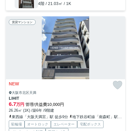
4階 / 21.03㎡ / 1K
賃貸マンション
NEW
大阪市北区天満
LIHIT
6.7
万円
管理/共益費10,000円
26.26㎡ (1K) /築6年 /9階建
東西線「大阪天満宮」駅 徒歩9分
地下鉄谷町線「南森町」駅 徒歩10分
駐輪場
オートロック
エレベーター
宅配ボックス