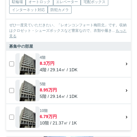
駐輪場
オートロック
エレベーター
宅配ボックス
インターネット対応
防犯カメラ
ぜひ一度見ていただきたい、「レオンコンフォート梅田北」です。収納
はクロゼット・シューズボックスなど豊富なので、衣類や履き...
もっと
見る
募集中の部屋
4階
8.3万円
4階 / 29.14㎡ / 1DK
5階
8.95万円
5階 / 29.14㎡ / 1DK
10階
6.79万円
10階 / 21.37㎡ / 1K