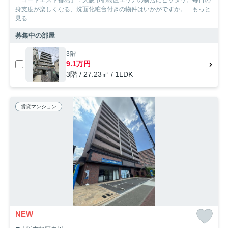
身支度が楽しくなる、洗面化粧台付きの物件はいかがですか。...
もっと
見る
募集中の部屋
3階
9.1万円
3階 / 27.23㎡ / 1LDK
賃貸マンション
NEW