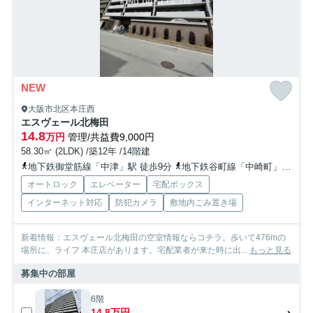
NEW
大阪市北区本庄西
エスヴェール北梅田
14.8
万円
管理/共益費9,000円
58.30㎡ (2LDK) /築12年 /14階建
地下鉄御堂筋線「中津」駅 徒歩9分
地下鉄谷町線「中崎町」駅 徒歩10分
オートロック
エレベーター
宅配ボックス
インターネット対応
防犯カメラ
敷地内ごみ置き場
新着情報：エスヴェール北梅田の空室情報ならコチラ。歩いて476mの
場所に、ライフ 本庄店があります。宅配業者が来た時に出...
もっと見る
募集中の部屋
6階
14.8万円