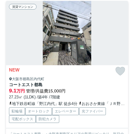
賃貸マンション
NEW
大阪市都島区内代町
コートエスト都島
9.1
万円
管理/共益費15,000円
27.23㎡ (1LDK) /築4年 /7階建
地下鉄谷町線「野江内代」駅 徒歩4分
おおさか東線「ＪＲ野江」駅 徒歩10分
駐輪場
オートロック
エレベーター
光ファイバー
宅配ボックス
防犯カメラ
「コートエスト都島」：大阪市都島区エリアの新居にピッタリ。毎日の