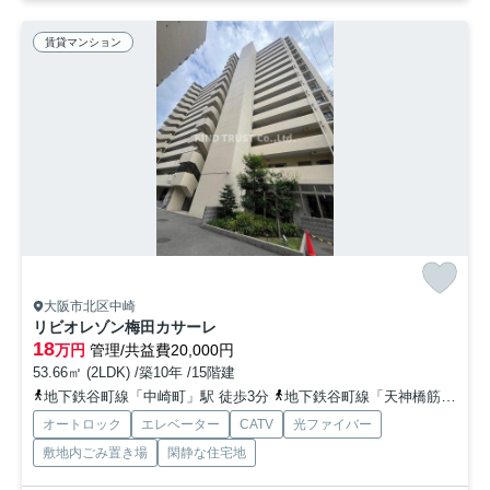
賃貸マンション
大阪市北区中崎
リビオレゾン梅田カサーレ
18
万円
管理/共益費20,000円
53.66㎡ (2LDK) /築10年 /15階建
地下鉄谷町線「中崎町」駅 徒歩3分
地下鉄谷町線「天神橋筋六丁目」駅 徒歩5分
オートロック
エレベーター
CATV
光ファイバー
敷地内ごみ置き場
閑静な住宅地