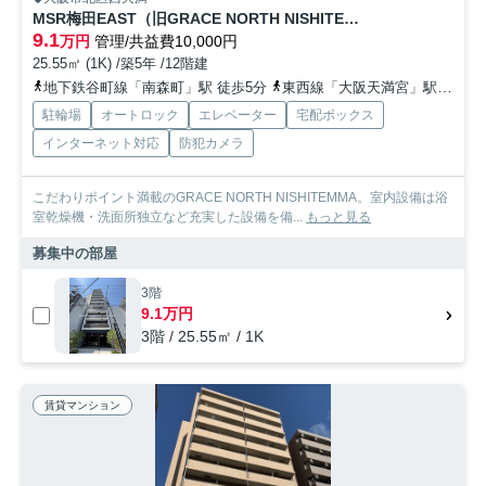
MSR梅田EAST（旧GRACE NORTH NISHITEMMA）
9.1
万円
管理/共益費10,000円
25.55㎡ (1K) /築5年 /12階建
地下鉄谷町線「南森町」駅 徒歩5分
東西線「大阪天満宮」駅 徒歩8分
駐輪場
オートロック
エレベーター
宅配ボックス
インターネット対応
防犯カメラ
こだわりポイント満載のGRACE NORTH NISHITEMMA。室内設備は浴
室乾燥機・洗面所独立など充実した設備を備...
もっと見る
募集中の部屋
3階
9.1万円
3階 / 25.55㎡ / 1K
賃貸マンション