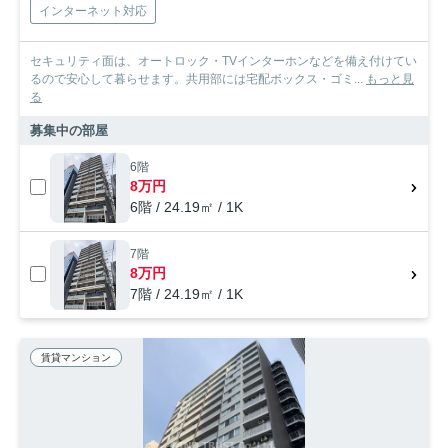
インターネット対応
セキュリティ面は、オートロック・TVインターホンなどを備え付けてい
るので安心して暮らせます。共用部には宅配ボックス・ゴミ...
もっと見
る
募集中の部屋
6階
8万円
6階 / 24.19㎡ / 1K
7階
8万円
7階 / 24.19㎡ / 1K
賃貸マンション