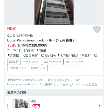
NEW
大阪市北区天神橋
Luce Minamimorimachi（ルーチェ南森町）
7
万円
管理/共益費8,000円
21.03㎡ (1K) /築6年 /12階建
東西線「大阪天満宮」駅 徒歩2分
地下鉄谷町線「南森町」駅 徒歩3分
駐輪場
オートロック
エレベーター
光ファイバー
宅配ボックス
防犯カメラ
東西線大阪天満宮周辺への引っ越しをお考えなら「Luce
Minamimorimachi（ルーチェ南森町）」。便利なスーパ...
もっと見る
募集中の部屋
4階
7万円