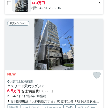
14.4万円
3階 / 42.96㎡ / 2DK
賃貸マンション
NEW
大阪市北区長柄西
エスリード天六ラグジェ
6.5
万円
管理/共益費10,000円
21.24㎡ (1K) /築9年 /10階建
地下鉄谷町線「天神橋筋六丁目」駅 徒歩10分
地下鉄堺筋線「天神橋筋六丁目」駅 徒歩10分
駐輪場
オートロック
エレベーター
CATV
光ファイバー