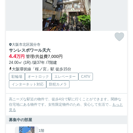
大阪市北区国分寺
サンレスポワール天六
4.4
万円
管理/共益費7,000円
24.00㎡ (1R) /築37年 /7階建
大阪環状線「桜ノ宮」駅 徒歩15分
駐輪場
オートロック
エレベーター
CATV
インターネット対応
防犯カメラ
高ニーズな駅近の物件で、徒歩4分で駅に行くことができます。閑静な
住宅地にある物件です。女性限定物件のため、安心して生活で...
もっと
見る
募集中の部屋
1階