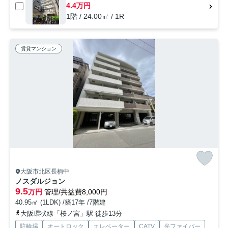
4.4万円
1階 / 24.00㎡ / 1R
賃貸マンション
大阪市北区長柄中
ノスダルジョン
9.5
万円
管理/共益費8,000円
40.95㎡ (1LDK) /築17年 /7階建
大阪環状線「桜ノ宮」駅 徒歩13分
駐輪場
オートロック
エレベーター
CATV
光ファイバー