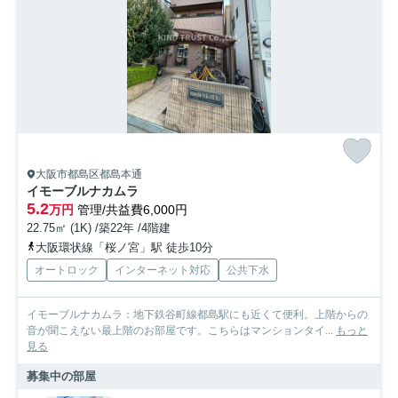
大阪市都島区都島本通
イモーブルナカムラ
5.2
万円
管理/共益費6,000円
22.75㎡ (1K) /築22年 /4階建
大阪環状線「桜ノ宮」駅 徒歩10分
オートロック
インターネット対応
公共下水
イモーブルナカムラ：地下鉄谷町線都島駅にも近くて便利。上階からの
音が聞こえない最上階のお部屋です。こちらはマンションタイ...
もっと
見る
募集中の部屋