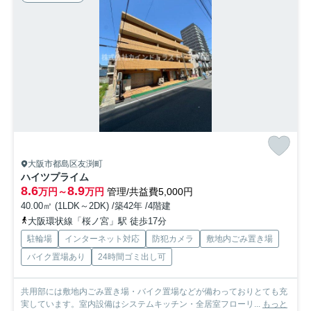
大阪市都島区友渕町
ハイツプライム
8.6
8.9
万円～
万円
管理/共益費5,000円
40.00㎡ (1LDK～2DK) /築42年 /4階建
大阪環状線「桜ノ宮」駅 徒歩17分
駐輪場
インターネット対応
防犯カメラ
敷地内ごみ置き場
バイク置場あり
24時間ゴミ出し可
共用部には敷地内ごみ置き場・バイク置場などが備わっておりとても充
実しています。室内設備はシステムキッチン・全居室フローリ...
もっと