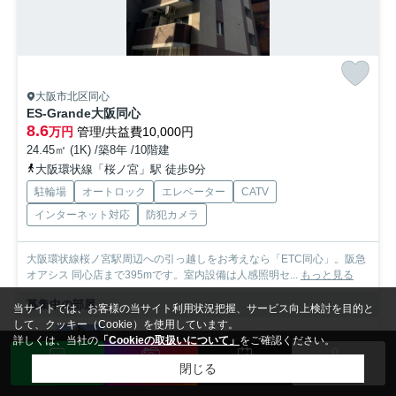
大阪市北区同心
ES-Grande大阪同心
8.6
万円
管理/共益費10,000円
24.45㎡ (1K) /築8年 /10階建
大阪環状線「桜ノ宮」駅 徒歩9分
駐輪場
オートロック
エレベーター
CATV
インターネット対応
防犯カメラ
大阪環状線桜ノ宮駅周辺への引っ越しをお考えなら「ETC同心」。阪急
オアシス 同心店まで395mです。室内設備は人感照明セ...
もっと見る
募集中の部屋
当サイトでは、お客様の当サイト利用状況把握、サービス向上検討を目的と
して、クッキー（Cookie）を使用しています。
8階
詳しくは、当社の
「Cookieの取扱いについて」
をご確認ください。
8.6万円
閉じる
8階 / 24.45㎡ / 1K