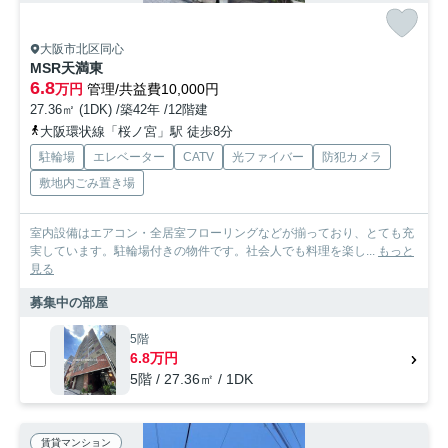
大阪市北区同心
MSR天満東
6.8
万円
管理/共益費10,000円
27.36㎡ (1DK) /築42年 /12階建
大阪環状線「桜ノ宮」駅 徒歩8分
駐輪場
エレベーター
CATV
光ファイバー
防犯カメラ
敷地内ごみ置き場
室内設備はエアコン・全居室フローリングなどが揃っており、とても充
実しています。駐輪場付きの物件です。社会人でも料理を楽し...
もっと
見る
募集中の部屋
5階
6.8万円
5階 / 27.36㎡ / 1DK
賃貸マンション