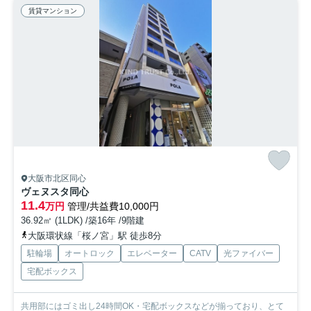
賃貸マンション
大阪市北区同心
ヴェヌスタ同心
11.4
万円
管理/共益費10,000円
36.92㎡ (1LDK) /築16年 /9階建
大阪環状線「桜ノ宮」駅 徒歩8分
駐輪場
オートロック
エレベーター
CATV
光ファイバー
宅配ボックス
共用部にはゴミ出し24時間OK・宅配ボックスなどが揃っており、とて