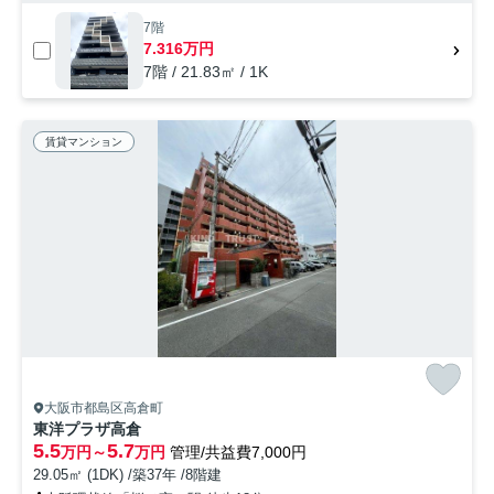
7階
7.316万円
7階 / 21.83㎡ / 1K
賃貸マンション
大阪市都島区高倉町
東洋プラザ高倉
5.5
5.7
万円～
万円
管理/共益費7,000円
29.05㎡ (1DK) /築37年 /8階建