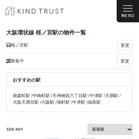
大阪環状線 桜ノ宮駅の物件一覧
桜ノ宮駅
変更
募集中
変更
おすすめの駅
南森町駅
/
中崎町駅
/
天神橋筋六丁目駅
/
中津駅
/
天満駅
/
大阪天満宮駅
/
大阪駅
/
扇町駅
/
中津駅
/
福島駅
32
棟
44
件