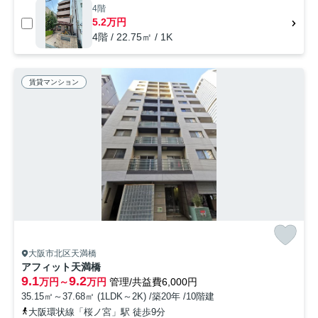
4階
5.2万円
4階 / 22.75㎡ / 1K
賃貸マンション
大阪市北区天満橋
アフィット天満橋
9.1
9.2
万円～
万円
管理/共益費6,000円
35.15㎡～37.68㎡ (1LDK～2K) /築20年 /10階建
大阪環状線「桜ノ宮」駅 徒歩9分