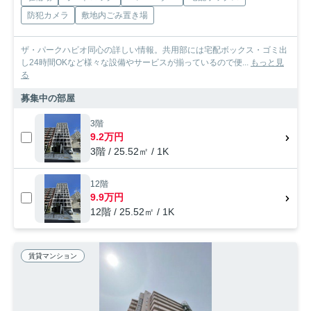
防犯カメラ
敷地内ごみ置き場
ザ・パークハビオ同心の詳しい情報。共用部には宅配ボックス・ゴミ出
し24時間OKなど様々な設備やサービスが揃っているので便...
もっと見
る
募集中の部屋
3階
9.2万円
3階 / 25.52㎡ / 1K
12階
9.9万円
12階 / 25.52㎡ / 1K
賃貸マンション