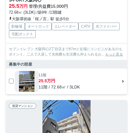
25.5
万円
管理/共益費15,000円
72.68㎡ (3LDK) /築9年 /13階建
大阪環状線「桜ノ宮」駅 徒歩5分
駐輪場
オートロック
エレベーター
CATV
光ファイバー
宅配ボックス
セブンイレブン 大阪同心2丁目店まで87mと近場にコンビニがあるのも
ポイント。二人で入居して光熱費も生活費も抑えられるお...
もっと見る
募集中の部屋
11階
25.5万円
11階 / 72.68㎡ / 3LDK
賃貸マンション