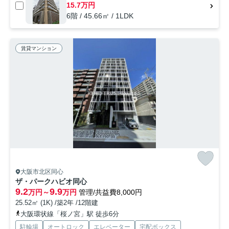
15.7万円
6階 / 45.66㎡ / 1LDK
賃貸マンション
大阪市北区同心
ザ・パークハビオ同心
9.2
9.9
万円～
万円
管理/共益費8,000円
25.52㎡ (1K) /築2年 /12階建
大阪環状線「桜ノ宮」駅 徒歩6分
駐輪場
オートロック
エレベーター
宅配ボックス