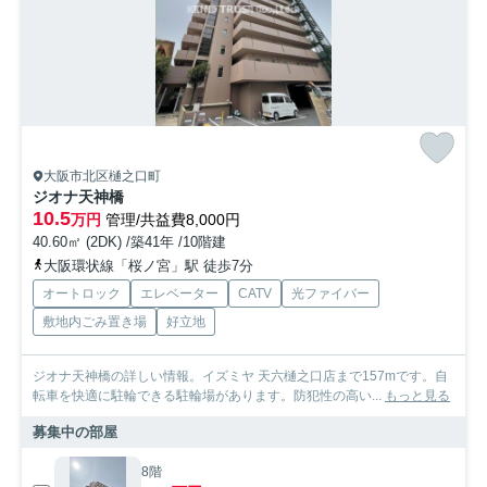
大阪市北区樋之口町
ジオナ天神橋
10.5
万円
管理/共益費8,000円
40.60㎡ (2DK) /築41年 /10階建
大阪環状線「桜ノ宮」駅 徒歩7分
オートロック
エレベーター
CATV
光ファイバー
敷地内ごみ置き場
好立地
ジオナ天神橋の詳しい情報。イズミヤ 天六樋之口店まで157mです。自
転車を快適に駐輪できる駐輪場があります。防犯性の高い...
もっと見る
募集中の部屋
8階