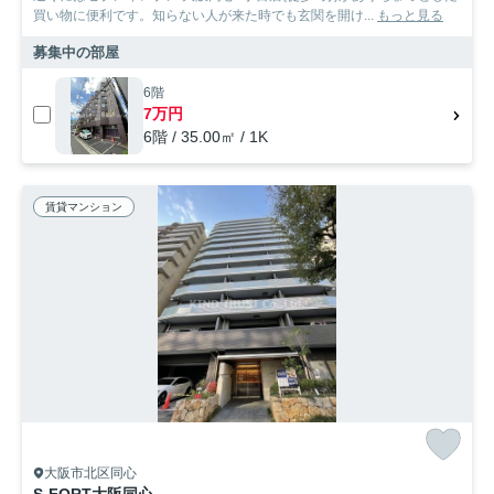
買い物に便利です。知らない人が来た時でも玄関を開け...
もっと見る
募集中の部屋
6階
7万円
6階 / 35.00㎡ / 1K
賃貸マンション
大阪市北区同心
S-FORT大阪同心