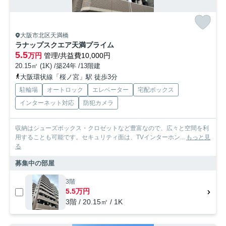
大阪市北区天満橋
ラナップスクエア天満プライム
5.5
万円
管理/共益費10,000円
20.15㎡ (1K) /築24年 /13階建
大阪環状線「桜ノ宮」駅 徒歩3分
駐輪場
オートロック
エレベーター
宅配ボックス
インターネット対応
防犯カメラ
収納はシューズボックス・クロゼットなど豊富なので、広々と空間を利
用することも可能です。セキュリティ面は、TVインターホン...
もっと見
る
募集中の部屋
3階
5.5万円
3階 / 20.15㎡ / 1K