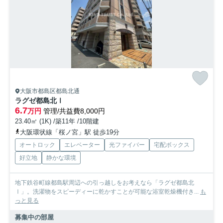
大阪市都島区都島北通
ラグゼ都島北Ⅰ
6.7
万円
管理/共益費8,000円
23.40㎡ (1K) /築11年 /10階建
大阪環状線「桜ノ宮」駅 徒歩19分
オートロック
エレベーター
光ファイバー
宅配ボックス
好立地
静かな環境
地下鉄谷町線都島駅周辺への引っ越しをお考えなら「ラグゼ都島北
Ⅰ」。洗濯物をスピーディーに乾かすことが可能な浴室乾燥機付き...
も
っと見る
募集中の部屋