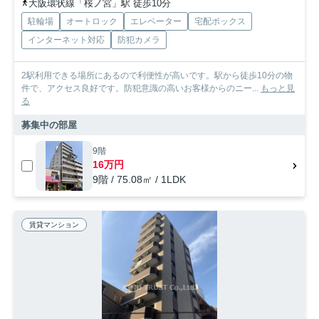
大阪環状線「桜ノ宮」駅 徒歩10分
駐輪場
オートロック
エレベーター
宅配ボックス
インターネット対応
防犯カメラ
2駅利用できる場所にあるので利便性が高いです。駅から徒歩10分の物
件で、アクセス良好です。防犯意識の高いお客様からのニー...
もっと見
る
募集中の部屋
9階
16万円
9階 / 75.08㎡ / 1LDK
賃貸マンション