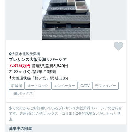
大阪市北区天満橋
プレサンス大阪天満リバーシア
7.316
万円
管理/共益費8,840円
21.83㎡ (1K) /築7年 /10階建
大阪環状線「桜ノ宮」駅 徒歩8分
駐輪場
オートロック
エレベーター
CATV
光ファイバー
宅配ボックス
多くの方からご好評頂いているプレサンス大阪天満リバーシアのご紹介
です。共用部には宅配ボックス・ゴミ出し24時間OKなどが...
もっと見
る
募集中の部屋