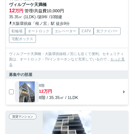
ヴィルブーケ天満橋
12
万円
管理/共益費10,000円
35.35㎡ (1LDK) /築9年 /10階建
大阪環状線「桜ノ宮」駅 徒歩9分
駐輪場
オートロック
エレベーター
CATV
光ファイバー
宅配ボックス
ヴィルブーケ天満橋：大阪環状線桜ノ宮にも近くて便利。セキュリティ
面は、オートロック・TVインターホンなど充実しているので...
もっと見
る
募集中の部屋
8階
12万円
8階 / 35.35㎡ / 1LDK
賃貸マンション