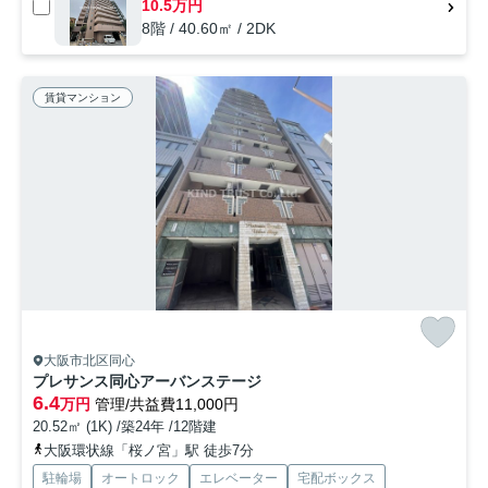
10.5万円
8階 / 40.60㎡ / 2DK
賃貸マンション
大阪市北区同心
プレサンス同心アーバンステージ
6.4
万円
管理/共益費11,000円
20.52㎡ (1K) /築24年 /12階建
大阪環状線「桜ノ宮」駅 徒歩7分
駐輪場
オートロック
エレベーター
宅配ボックス