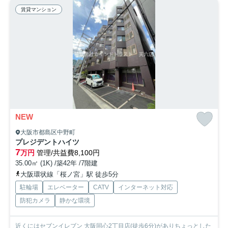
賃貸マンション
NEW
大阪市都島区中野町
プレジデントハイツ
7
万円
管理/共益費8,100円
35.00㎡ (1K) /築42年 /7階建
大阪環状線「桜ノ宮」駅 徒歩5分
駐輪場
エレベーター
CATV
インターネット対応
防犯カメラ
静かな環境
近くにはセブンイレブン 大阪同心2丁目店(徒歩6分)がありちょっとした