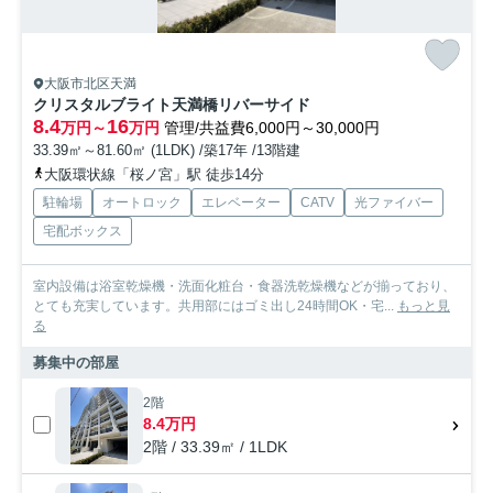
大阪市北区天満
クリスタルブライト天満橋リバーサイド
8.4
16
万円～
万円
管理/共益費6,000円～30,000円
33.39㎡～81.60㎡ (1LDK) /築17年 /13階建
大阪環状線「桜ノ宮」駅 徒歩14分
駐輪場
オートロック
エレベーター
CATV
光ファイバー
宅配ボックス
室内設備は浴室乾燥機・洗面化粧台・食器洗乾燥機などが揃っており、
とても充実しています。共用部にはゴミ出し24時間OK・宅...
もっと見
る
募集中の部屋
2階
8.4万円
2階 / 33.39㎡ / 1LDK