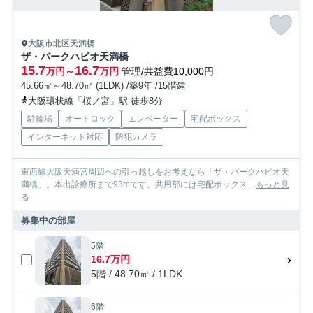
大阪市北区天満橋
ザ・パークハビオ天満橋
15.7
16.7
万円～
万円
管理/共益費10,000円
45.66㎡～48.70㎡ (1LDK) /築9年 /15階建
大阪環状線「桜ノ宮」駅 徒歩8分
駐輪場
オートロック
エレベーター
宅配ボックス
インターネット対応
防犯カメラ
東西線大阪天満宮周辺への引っ越しをお考えなら「ザ・パークハビオ天
満橋」。本出診療所まで93mです。共用部には宅配ボックス...
もっと見
る
募集中の部屋
5階
16.7万円
5階 / 48.70㎡ / 1LDK
6階