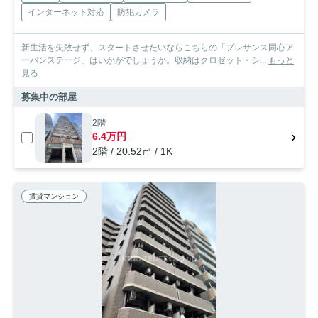
インターネット対応
防犯カメラ
新生活を失敗せず、スタートさせたいならこちらの「プレサンス同心ア
ーバンステージ」はいかがでしょうか。収納はクロゼット・シ...
もっと
見る
募集中の部屋
2階
6.4万円
2階 / 20.52㎡ / 1K
賃貸マンション