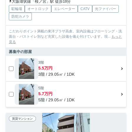
大阪環状線「桜ノ宮」駅 徒歩18分
駐輪場
オートロック
エレベーター
CATV
光ファイバー
防犯カメラ
こだわりポイント満載の東洋プラザ高倉。室内設備はフローリング・洗
面台・バストイレ別など充実した設備を備え付けています。現...
もっと
見る
募集中の部屋
3階
5.5万円
3階 / 29.05㎡ / 1DK
5階
5.7万円
5階 / 29.05㎡ / 1DK
賃貸マンション