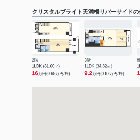
クリスタルブライト天満橋リバーサイドの
2階
3階
8
1LDK (81.60㎡)
1LDK (34.82㎡)
1
16
9.2
1
万円(
0.65
万円/坪)
万円(
0.87
万円/坪)