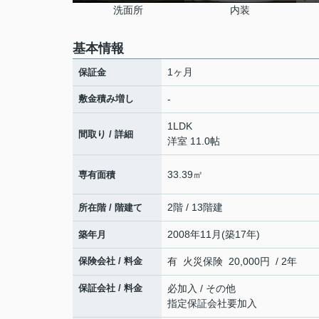
洗面所
内装
基本情報
1ヶ月
保証金
敷金積み増し
-
1LDK
間取り / 詳細
洋室 11.0帖
33.39㎡
専有面積
2階 / 13階建
所在階 / 階建て
2008年11月(築17年)
築年月
保険会社 / 料金
有 火災保険 20,000円 / 2年
保証会社 / 料金
必加入 / その他
指定保証会社要加入