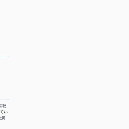
室乾
てい
天満