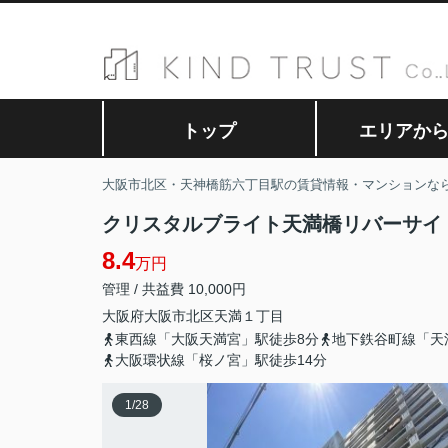
トップ
エリアか
大阪市北区・天神橋筋六丁目駅の賃貸情報・マンションな
クリスタルブライト天満橋リバーサイ
8.4
万円
管理 / 共益費 10,000円
大阪府
大阪市北区
天満
１丁目
東西線「大阪天満宮」駅徒歩8分
地下鉄谷町線「天
大阪環状線「桜ノ宮」駅徒歩14分
1
/
28