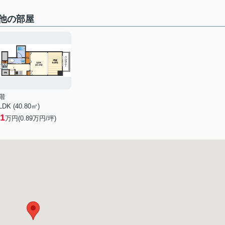
他の部屋
階
LDK (40.80㎡)
1
万円(
0.89
万円/坪)