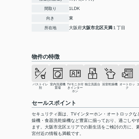
1LDK
間取り
東
向き
大阪府
大阪市北区
天満
１丁目
所在地
物件の特徴
バストイレ
室内洗濯機
TVモニタ付
独立洗面台
浴室乾燥機
オートロッ
別
置場
きインター
ク
ホン
セールスポイント
セキュリティ面は、TVインターホン・オートロックな
燥機・食器洗乾燥機など豊富に揃っており、過ごしやす
ます。大阪市北区エリアでの新生活をご検討の方に、
宮付近の情報も満載です。