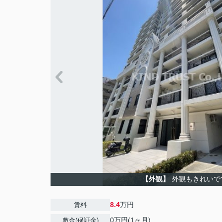
【外観】
外観もきれいで
8.4
万円
賃料
0万円(1ヶ月)
敷金(保証金)