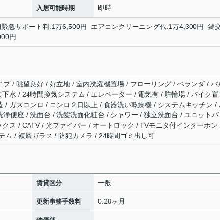
即時
入居可能時期
間緊急サポート料:1万6,500円 エアコンクリーニング代:1万4,300円 鍵
000円
プ / 眺望良好 / 好立地 / 室内洗濯機置場 / フローリング / ベランダ / バ
公共下水 / 24時間換気システム / エレベーター / 電気有 / 駐輪場 / バイク
造 / ガスコンロ / コンロ２口以上 / 食器洗い乾燥機 / システムキッチン /
浄便座 / 洗面台 / 洗髪洗面化粧台 / シャワー / 独立洗面台 / ユニットバ
ックス / CATV / 光ファイバー / オートロック / TVモニタ付インターホン 
ム / 複層ガラス / 防犯カメラ / 24時間ゴミ出し可
一般
賃貸区分
0.28ヶ月
更新事務手数料