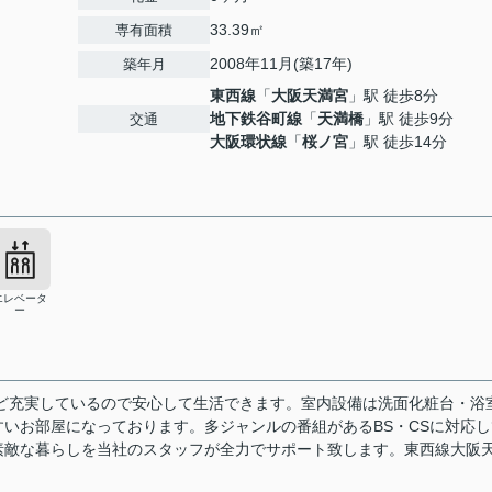
33.39㎡
専有面積
2008年11月(築17年)
築年月
東西線
「
大阪天満宮
」駅 徒歩8分
地下鉄谷町線
「
天満橋
」駅 徒歩9分
交通
大阪環状線
「
桜ノ宮
」駅 徒歩14分
エレベータ
ー
ど充実しているので安心して生活できます。室内設備は洗面化粧台・浴
いお部屋になっております。多ジャンルの番組があるBS・CSに対応し
素敵な暮らしを当社のスタッフが全力でサポート致します。東西線大阪