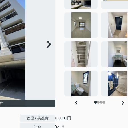
す
10,000円
管理 / 共益費
0ヶ月
礼金