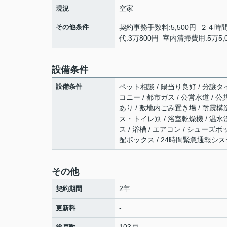
空家
現況
その他条件
契約事務手数料:5,500円 ２４時
代:3万800円 室内清掃費用:5万5,
設備条件
設備条件
ペット相談 / 陽当り良好 / 分譲タイ
コニー / 都市ガス / 公営水道 / 
あり / 敷地内ごみ置き場 / 耐震構
ス・トイレ別 / 浴室乾燥機 / 温水洗
ス / 浴槽 / エアコン / シューズボ
配ボックス / 24時間緊急通報システ
その他
2年
契約期間
-
更新料