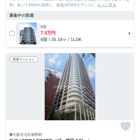
利。歩いて448mの場所に、阪急OASIS(オアシス) ...
もっと見る
募集中の部屋
6階
7.5万円
6階 / 35.18㎡ / 1LDK
賃貸マンション
大阪市北区鶴野町