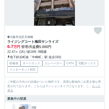
大阪市北区天神橋
ライジングコート梅田サンライズ
6.7
万円
管理/共益費5,000円
22.47㎡ (1K) /築19年 /8階建
地下鉄谷町線「中崎町」駅 徒歩19分
駐輪場
オートロック
エレベーター
CATV
宅配ボックス
インターネット対応
ご年配の方向けの設備がついた物件です。清潔な敷地内ごみ置き場も用
意されております。こちらはマンションタイプになります。こ...
もっと
見る
募集中の部屋
4階