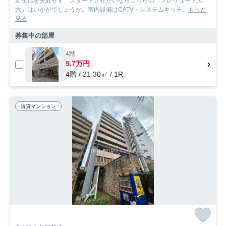
新生活を失敗せず、スタートさせたいならこちらの「プレリュード天
六」はいかがでしょうか。室内設備はCATV・システムキッチ...
もっと
見る
募集中の部屋
4階
5.7万円
4階 / 21.30㎡ / 1R
賃貸マンション