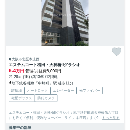
大阪市北区本庄西
エステムコート梅田・天神橋IIグラシオ
6.4
万円
管理/共益費8,000円
21.28㎡ (1K) /築13年 /12階建
地下鉄谷町線「中崎町」駅 徒歩11分
駐輪場
オートロック
エレベーター
光ファイバー
宅配ボックス
防犯カメラ
エステムコート梅田・天神橋IIグラシオ：地下鉄谷町線天神橋筋六丁目
にも近くて便利。便利なスーパー「ライフ 本庄店」まで2...
もっと見る
募集中の部屋