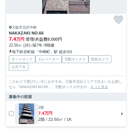
大阪市北区中崎
NAKAZAKI NO.66
7.4
万円
管理/共益費8,000円
22.50㎡ (1K) /築7年 /8階建
地下鉄谷町線「中崎町」駅 徒歩3分
オートロック
エレベーター
宅配ボックス
防犯カメラ
公共下水
こだわりで選びたい方におすすめ。大阪市北区エリアで住まいをお探し
なら「NAKAZAKI NO.66」。宅配ボックス付きの...
もっと見る
募集中の部屋
2階
7.4万円
2階 / 22.50㎡ / 1K