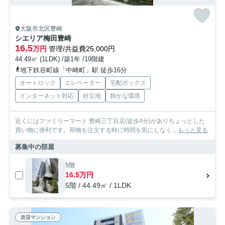
大阪市北区豊崎
シエリア梅田豊崎
16.5
万円
管理/共益費25,000円
44.49㎡ (1LDK) /築1年 /19階建
地下鉄谷町線「中崎町」駅 徒歩16分
オートロック
エレベーター
宅配ボックス
インターネット対応
好立地
静かな環境
近くにはファミリーマート 豊崎三丁目店(徒歩4分)がありちょっとした
買い物に便利です。荷物を注文する時に時間を気にしなく...
もっと見る
募集中の部屋
5階
16.5万円
5階 / 44.49㎡ / 1LDK
賃貸マンション