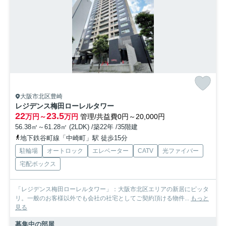
大阪市北区豊崎
レジデンス梅田ローレルタワー
22
23.5
万円～
万円
管理/共益費0円～20,000円
56.38㎡～61.28㎡ (2LDK) /築22年 /35階建
地下鉄谷町線「中崎町」駅 徒歩15分
駐輪場
オートロック
エレベーター
CATV
光ファイバー
宅配ボックス
「レジデンス梅田ローレルタワー」：大阪市北区エリアの新居にピッタ
リ。一般のお客様以外でも会社の社宅としてご契約頂ける物件...
もっと
見る
募集中の部屋