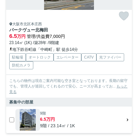
大阪市北区本庄西
パークヴュー北梅田
6.5
万円
管理/共益費7,000円
23.14㎡ (1K) /築28年 /9階建
地下鉄谷町線「中崎町」駅 徒歩14分
駐輪場
オートロック
エレベーター
CATV
光ファイバー
防犯カメラ
こちらの物件は現在ご案内可能な空き室となっております。長期の留守
でも、管理人が巡回してくれるので安心。ニーズが高まってお...
もっと
見る
募集中の部屋
9階
6.5万円
9階 / 23.14㎡ / 1K