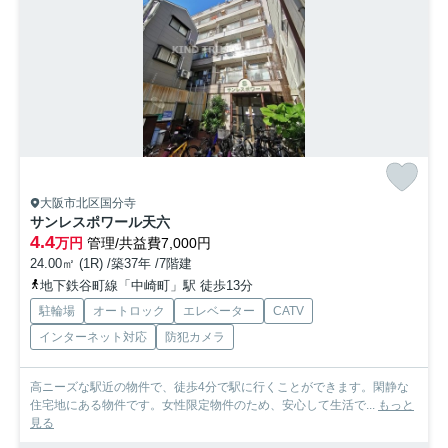
大阪市北区国分寺
サンレスポワール天六
4.4
万円
管理/共益費7,000円
24.00㎡ (1R) /築37年 /7階建
地下鉄谷町線「中崎町」駅 徒歩13分
駐輪場
オートロック
エレベーター
CATV
インターネット対応
防犯カメラ
高ニーズな駅近の物件で、徒歩4分で駅に行くことができます。閑静な
住宅地にある物件です。女性限定物件のため、安心して生活で...
もっと
見る