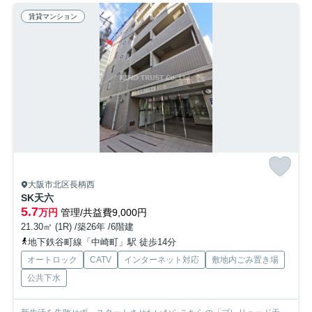
賃貸マンション
大阪市北区長柄西
SK天六
5.7
万円
管理/共益費9,000円
21.30㎡ (1R) /築26年 /6階建
地下鉄谷町線「中崎町」駅 徒歩14分
オートロック
CATV
インターネット対応
敷地内ごみ置き場
公共下水