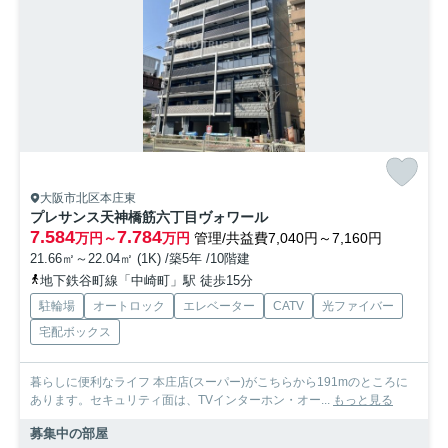
大阪市北区本庄東
プレサンス天神橋筋六丁目ヴォワール
7.584
7.784
万円～
万円
管理/共益費7,040円～7,160円
21.66㎡～22.04㎡ (1K) /築5年 /10階建
地下鉄谷町線「中崎町」駅 徒歩15分
駐輪場
オートロック
エレベーター
CATV
光ファイバー
宅配ボックス
暮らしに便利なライフ 本庄店(スーパー)がこちらから191mのところに
あります。セキュリティ面は、TVインターホン・オー...
もっと見る
募集中の部屋