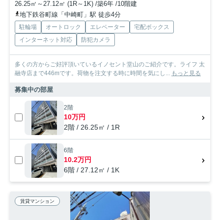
26.25㎡～27.12㎡ (1R～1K) /築6年 /10階建
地下鉄谷町線「中崎町」駅 徒歩4分
駐輪場
オートロック
エレベーター
宅配ボックス
インターネット対応
防犯カメラ
多くの方からご好評頂いているイノセント堂山のご紹介です。ライフ 太
融寺店まで446mです。荷物を注文する時に時間を気にし...
もっと見る
募集中の部屋
2階
10万円
2階 / 26.25㎡ / 1R
6階
10.2万円
6階 / 27.12㎡ / 1K
賃貸マンション