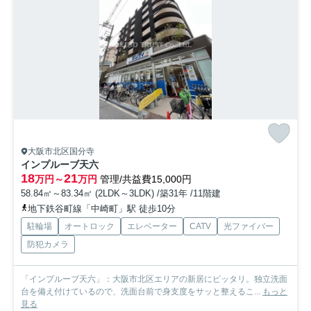
大阪市北区国分寺
インプルーブ天六
18
21
万円～
万円
管理/共益費15,000円
58.84㎡～83.34㎡ (2LDK～3LDK) /築31年 /11階建
地下鉄谷町線「中崎町」駅 徒歩10分
駐輪場
オートロック
エレベーター
CATV
光ファイバー
防犯カメラ
「インプルーブ天六」：大阪市北区エリアの新居にピッタリ。独立洗面
台を備え付けているので、洗面台前で身支度をサッと整えるこ...
もっと
見る