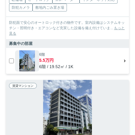
防犯カメラ
敷地内ごみ置き場
防犯面で安心のオートロック付きの物件です。室内設備はシステムキッ
チン・照明付き・エアコンなど充実した設備を備え付けていま...
もっと
見る
募集中の部屋
6階
5.5万円
6階 / 19.52㎡ / 1K
賃貸マンション