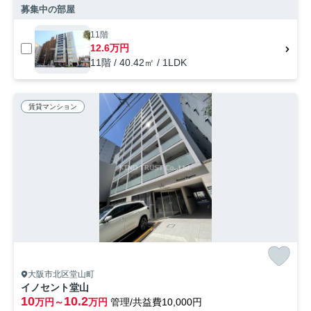
募集中の部屋
11階
12.6万円
11階 / 40.42㎡ / 1LDK
賃貸マンション
大阪市北区堂山町
イノセント堂山
10
10.2
万円～
万円
管理/共益費10,000円