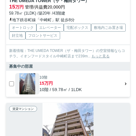
THE UMEDA TOWER（ザ・梅田タワー）
15
万円
管理/共益費20,000円
59.78㎡ (1LDK) /築20年 /43階建
地下鉄谷町線「中崎町」駅 徒歩8分
オートロック
エレベーター
宅配ボックス
敷地内ごみ置き場
好立地
フロントサービス
新着情報：THE UMEDA TOWER（ザ・梅田タワー）の空室情報ならコ
チラ。イオンフードスタイル中崎町店まで239m...
もっと見る
募集中の部屋
10階
15万円
10階 / 59.78㎡ / 1LDK
賃貸マンション