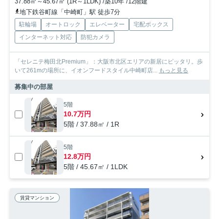
37.88㎡～45.67㎡ (1R～1LDK) /築10年 /12階建
地下鉄谷町線「中崎町」駅 徒歩7分
駐輪場
オートロック
エレベーター
宅配ボックス
インターネット対応
防犯カメラ
「セレニテ梅田北Premium」：大阪市北区エリアの新居にピッタリ。歩
いて261mの場所に、イオンフードスタイル中崎町店...
もっと見る
募集中の部屋
5階
10.7万円
5階 / 37.88㎡ / 1R
5階
12.8万円
5階 / 45.67㎡ / 1LDK
賃貸マンション