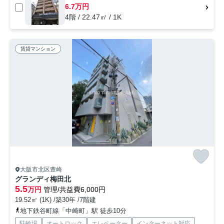
6.7万円
4階 / 22.47㎡ / 1K
賃貸マンション
大阪市北区豊崎
グランディ梅田北
5.5
万円
管理/共益費6,000円
19.52㎡ (1K) /築30年 /7階建
地下鉄谷町線「中崎町」駅 徒歩10分
駐輪場
オートロック
エレベーター
インターネット対応