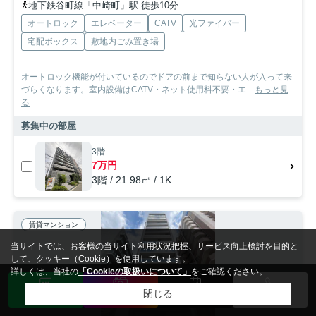
地下鉄谷町線「中崎町」駅 徒歩10分
オートロック
エレベーター
CATV
光ファイバー
宅配ボックス
敷地内ごみ置き場
オートロック機能が付いているのでドアの前まで知らない人が入って来
づらくなります。室内設備はCATV・ネット使用料不要・エ...
もっと見
る
募集中の部屋
3階
7万円
3階 / 21.98㎡ / 1K
賃貸マンション
当サイトでは、お客様の当サイト利用状況把握、サービス向上検討を目的と
して、クッキー（Cookie）を使用しています。
詳しくは、当社の
「Cookieの取扱いについて」
をご確認ください。
閉じる