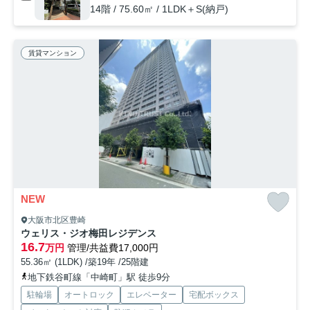
14階 / 75.60㎡ / 1LDK＋S(納戸)
賃貸マンション
NEW
大阪市北区豊崎
ウェリス・ジオ梅田レジデンス
16.7
万円
管理/共益費17,000円
55.36㎡ (1LDK) /築19年 /25階建
地下鉄谷町線「中崎町」駅 徒歩9分
駐輪場
オートロック
エレベーター
宅配ボックス