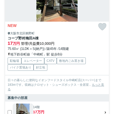
NEW
大阪市北区鶴野町
コープ野村梅田A棟
17
万円
管理/共益費10,000円
75.60㎡ (1LDK＋S(納戸)) /築45年 /14階建
地下鉄谷町線「中崎町」駅 徒歩8分
駐輪場
エレベーター
CATV
敷地内ごみ置き場
バイク置場あり
好立地
日々の暮らしに便利なイオンフードスタイル中崎町店(スーパー)まで
183mです。収納はクロゼット・シューズボックス・全居室...
もっと見
る
募集中の部屋
14階
17万円