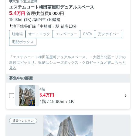
大阪市北区豊崎
エステムコート梅田茶屋町デュアルスペース
5.4
万円
管理/共益費9,000円
18.90㎡ (1K) /築24年 /10階建
地下鉄谷町線「中崎町」駅 徒歩10分
駐輪場
オートロック
エレベーター
CATV
光ファイバー
宅配ボックス
「エステムコート梅田茶屋町デュアルスペース」：大阪市北区エリアの
新居にピッタリ。収納はシューズボックス・クロゼットなど豊...
もっと
見る
募集中の部屋
4階
5.4万円
4階 / 18.90㎡ / 1K
賃貸マンション