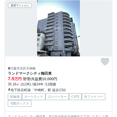
賃貸マンション
大阪市北区天神橋
ランドマークシティ梅田東
7.5
万円
管理/共益費10,000円
35.18㎡ (1LDK) /築24年 /11階建
地下鉄谷町線「中崎町」駅 徒歩13分
駐輪場
オートロック
エレベーター
CATV
光ファイバー
宅配ボックス
ランドマークシティ梅田東：地下鉄谷町線天神橋筋六丁目にも近くて便