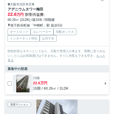
大阪市北区本庄東
アデニウムタワー梅田
22.6
万円
管理/共益費-
60.26㎡ (2LDK) /築15年 /30階建
地下鉄谷町線「中崎町」駅 徒歩5分
オートロック
エレベーター
宅配ボックス
インターネット対応
公共下水
防犯対策もキチンとしており、日勤で管理人が来ます。実際に見てみな
いことにはお部屋選びはできません。すぐに内覧もできる空き...
もっと
見る
募集中の部屋
15階
22.6万円
15階 / 60.26㎡ / 2LDK
賃貸マンション