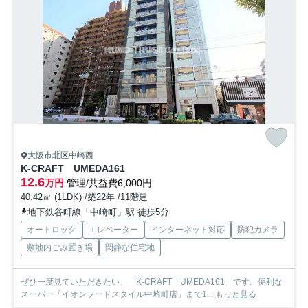
大阪市北区中崎西
K-CRAFT UMEDA161
12.6
万円
管理/共益費6,000円
40.42㎡ (1LDK) /築22年 /11階建
地下鉄谷町線「中崎町」駅 徒歩5分
オートロック
エレベーター
インターネット対応
防犯カメラ
敷地内ごみ置き場
閑静な住宅地
ぜひ一度見ていただきたい、「K-CRAFT UMEDA161」です。便利な
スーパー「イオンフードスタイル中崎町店」まで1...
もっと見る