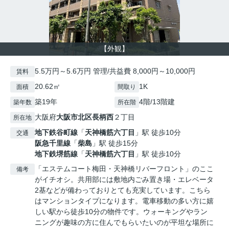
【外観】
5.5万円～5.6万円 管理/共益費 8,000円～10,000円
賃料
20.62㎡
1K
面積
間取り
築19年
4階/13階建
築年数
所在階
大阪府
大阪市北区
長柄西
２丁目
所在地
地下鉄谷町線
「
天神橋筋六丁目
」駅 徒歩10分
交通
阪急千里線
「
柴島
」駅 徒歩15分
地下鉄堺筋線
「
天神橋筋六丁目
」駅 徒歩10分
「エステムコート梅田・天神橋リバーフロント」のここ
備考
がイチオシ。共用部には敷地内ごみ置き場・エレベータ
2基などが備わっておりとても充実しています。こちら
はマンションタイプになります。電車移動の多い方に嬉
しい駅から徒歩10分の物件です。ウォーキングやラン
ニングが趣味の方に住んでもらいたいのが平坦な場所に