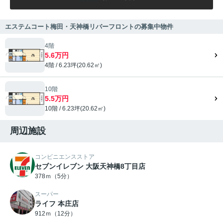
エステムコート梅田・天神橋リバーフロントの募集中物件
4階
5.6万円
4階 / 6.23坪(20.62㎡)
10階
5.5万円
10階 / 6.23坪(20.62㎡)
周辺施設
コンビニエンスストア
セブンイレブン 大阪天神橋8丁目店
378ｍ（5分）
スーパー
ライフ 本庄店
912ｍ（12分）