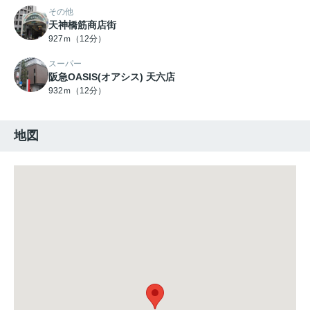
その他
天神橋筋商店街
927ｍ（12分）
スーパー
阪急OASIS(オアシス) 天六店
932ｍ（12分）
地図