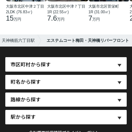
大阪市北区中津２丁目
大阪市北区中津７丁目
大阪市北区菅栄町
2LDK (76.83㎡)
1R (22.55㎡)
1R (31.00㎡)
2
15
7.6
7
万円
万円
万円
天神橋筋六丁目駅
エステムコート梅田・天神橋リバーフロント
市区町村から探す
町名から探す
路線から探す
駅から探す