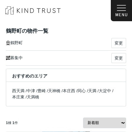
鶴野町の物件一覧
鶴野町
変更
募集中
変更
おすすめのエリア
西天満
/
中津
/
豊崎
/
天神橋
/
本庄西
/
同心
/
天満
/
大淀中
/
本庄東
/
天満橋
1
棟
1
件