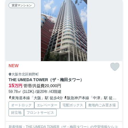
賃貸マンション
NEW
大阪市北区鶴野町
THE UMEDA TOWER（ザ・梅田タワー）
15
万円
管理/共益費20,000円
59.78㎡ (1LDK) /築20年 /43階建
東海道本線「大阪」駅 徒歩4分
阪急神戸本線「中津」駅 徒歩12分
オートロック
エレベーター
宅配ボックス
敷地内ごみ置き場
好立地
フロントサービス
新着情報：THE UMEDA TOWER（ザ・梅田タワー）の空室情報ならコ