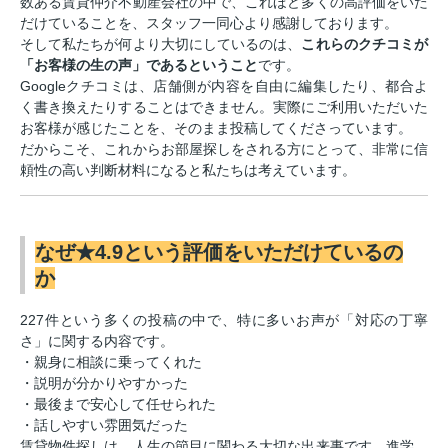
数ある賃貸仲介不動産会社の中で、これほど多くの高評価をいた
だけていることを、スタッフ一同心より感謝しております。
そして私たちが何より大切にしているのは、
これらのクチコミが
「お客様の生の声」であるということ
です。
Googleクチコミは、店舗側が内容を自由に編集したり、都合よ
く書き換えたりすることはできません。実際にご利用いただいた
お客様が感じたことを、そのまま投稿してくださっています。
だからこそ、これからお部屋探しをされる方にとって、非常に信
頼性の高い判断材料になると私たちは考えています。
なぜ★4.9という評価をいただけているの
か
227件という多くの投稿の中で、特に多いお声が「対応の丁寧
さ」に関する内容です。
・親身に相談に乗ってくれた
・説明が分かりやすかった
・最後まで安心して任せられた
・話しやすい雰囲気だった
賃貸物件探しは、人生の節目に関わる大切な出来事です。進学、