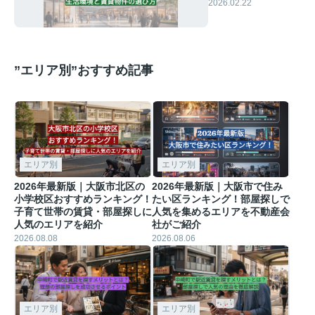
さは？生活環境と賃
2026.02.22
貸物件の選び方
”エリア別”おすすめ記事
エリア別
エリア別
2026年最新版｜大阪市北区の
2026年最新版｜大阪市で住み
小学校区おすすめランキング！
たい区ランキング！部屋探しで
子育て世帯の賃貸・部屋探しに
人気を集めるエリアを不動産会
人気のエリアを紹介
社がご紹介
2026.08.08
2026.08.06
エリア別
エリア別