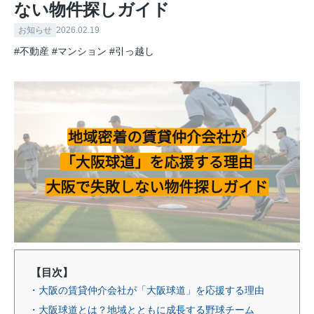
ない物件探しガイド
お知らせ
2026.02.19
#不動産
#マンション
#引っ越し
【目次】
・大阪の賃貸仲介会社が「大阪球道」を応援する理由
・大阪球道とは？地域とともに成長する野球チーム