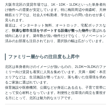
大阪市北区の賃貸市場では、1K・1DK・1LDKといった単身者向
け物件への需要が安定しています。特に梅田周辺や南森町、天神
橋筋エリアでは、社会人や転勤者、学生からの問い合わせが多く
見られます。
最近は、インターネット無料、オートロック、宅配ボックスな
ど、
快適な都市生活をサポートする設備が整った物件
が選ばれる
傾向にあります。築年数が浅い物件だけでなく、リノベーション
済みのお部屋も注目されており、選択肢の幅は広がっています。
ファミリー層からの注目度も上昇中
北区は単身者向けのイメージが強いものの、2LDK〜3LDKのファ
ミリー向け賃貸も着実に人気を集めています。天満・扇町・本庄
エリアなどは、生活施設が整っており、落ち着いた住環境を求め
るご家族に選ばれています。
保育施設や医療機関、公園などが身近にある点も、子育て世帯に
とって安心材料となっています。利便性と住環境の両立を重視す
る方にとって、北区は魅力的なエリアです。