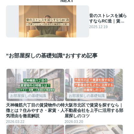
NEXT
音のストレスを減ら
すならRC造｜賃貸
マンションの防音性
2025.12.19
を構造別に比較
”お部屋探しの基礎知識”おすすめ記事
お部屋探しの基礎知識
お部屋探しの基礎知識
天神橋筋六丁目の賃貸物件の特
大阪市北区で賃貸を探すなら｜
徴とは？住みやすさ・家賃・人
不動産会社を上手に活用する部
気理由を徹底解説
屋探しのコツ
2026.03.22
2026.03.20