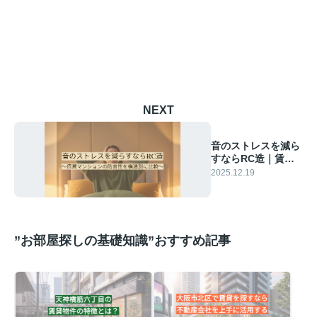
NEXT
音のストレスを減ら
すならRC造｜賃貸
マンションの防音性
2025.12.19
を構造別に比較
”お部屋探しの基礎知識”おすすめ記事