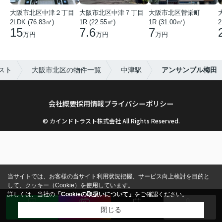
大阪市北区中津２丁目
大阪市北区中津７丁目
大阪市北区菅栄町
2LDK (76.83㎡)
1R (22.55㎡)
1R (31.00㎡)
2
15
7.6
7
万円
万円
万円
スト
大阪市北区の物件一覧
中津駅
アンサンブル梅田
会社概要
採用情報
プライバシーポリシー
© カインドトラスト株式会社 All Rights Reserved.
当サイトでは、お客様の当サイト利用状況把握、サービス向上検討を目的と
して、クッキー（Cookie）を使用しています。
詳しくは、当社の
「Cookieの取扱いについて」
をご確認ください。
閉じる