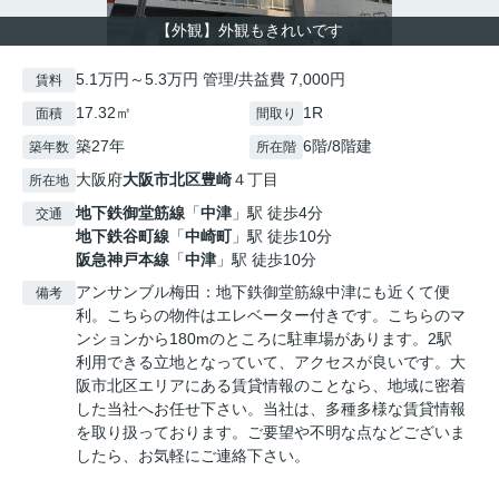
【外観】外観もきれいです
5.1万円～5.3万円 管理/共益費 7,000円
賃料
17.32㎡
1R
面積
間取り
築27年
6階/8階建
築年数
所在階
大阪府
大阪市北区
豊崎
４丁目
所在地
地下鉄御堂筋線
「
中津
」駅 徒歩4分
交通
地下鉄谷町線
「
中崎町
」駅 徒歩10分
阪急神戸本線
「
中津
」駅 徒歩10分
アンサンブル梅田：地下鉄御堂筋線中津にも近くて便
備考
利。こちらの物件はエレベーター付きです。こちらのマ
ンションから180mのところに駐車場があります。2駅
利用できる立地となっていて、アクセスが良いです。大
阪市北区エリアにある賃貸情報のことなら、地域に密着
した当社へお任せ下さい。当社は、多種多様な賃貸情報
を取り扱っております。ご要望や不明な点などございま
したら、お気軽にご連絡下さい。