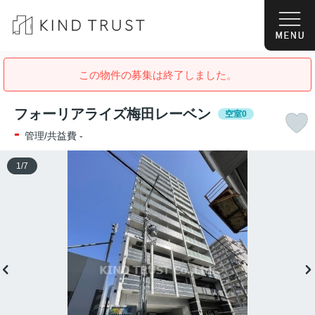
この物件の募集は終了しました。
フォーリアライズ梅田レーベン
空室0
-
管理/共益費 -
1
/
7