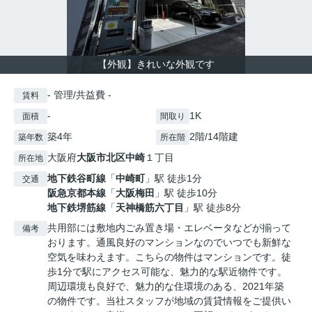
【外観】きれいな外観です
- 管理/共益費 -
賃料
-
1K
面積
間取り
築4年
2階/14階建
築年数
所在階
大阪府
大阪市北区
中崎
１丁目
所在地
地下鉄谷町線
「
中崎町
」駅 徒歩1分
交通
阪急京都本線
「
大阪梅田
」駅 徒歩10分
地下鉄堺筋線
「
天神橋筋六丁目
」駅 徒歩8分
共用部には敷地内ごみ置き場・エレベータなどが揃って
備考
おります。通風良好のマンションなのでいつでも新鮮な
空気を味わえます。こちらの物件はマンションです。徒
歩1分で駅にアクセス可能な、魅力的な駅近物件です。
周辺環境も良好で、魅力的な住環境のある、2021年築
の物件です。当社スタッフが地域の賃貸情報をご提供い