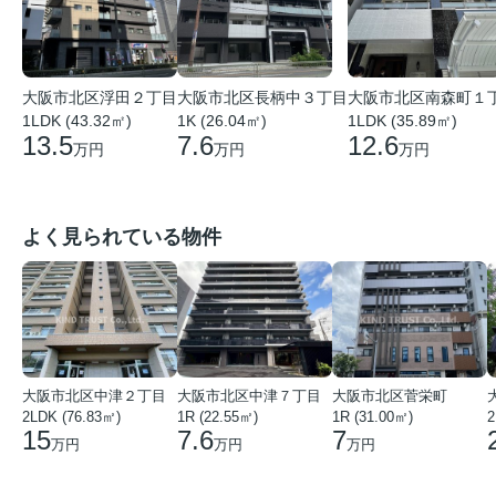
大阪市北区浮田２丁目
大阪市北区長柄中３丁目
大阪市北区南森町１
1LDK (43.32㎡)
1K (26.04㎡)
1LDK (35.89㎡)
13.5
7.6
12.6
万円
万円
万円
よく見られている物件
大阪市北区中津２丁目
大阪市北区中津７丁目
大阪市北区菅栄町
2LDK (76.83㎡)
1R (22.55㎡)
1R (31.00㎡)
2
15
7.6
7
万円
万円
万円