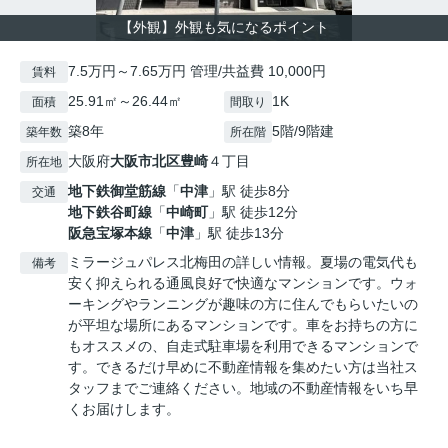
【外観】外観も気になるポイント
7.5万円～7.65万円 管理/共益費 10,000円
賃料
25.91㎡～26.44㎡
1K
面積
間取り
築8年
5階/9階建
築年数
所在階
大阪府
大阪市北区
豊崎
４丁目
所在地
地下鉄御堂筋線
「
中津
」駅 徒歩8分
交通
地下鉄谷町線
「
中崎町
」駅 徒歩12分
阪急宝塚本線
「
中津
」駅 徒歩13分
ミラージュパレス北梅田の詳しい情報。夏場の電気代も
備考
安く抑えられる通風良好で快適なマンションです。ウォ
ーキングやランニングが趣味の方に住んでもらいたいの
が平坦な場所にあるマンションです。車をお持ちの方に
もオススメの、自走式駐車場を利用できるマンションで
す。できるだけ早めに不動産情報を集めたい方は当社ス
タッフまでご連絡ください。地域の不動産情報をいち早
くお届けします。