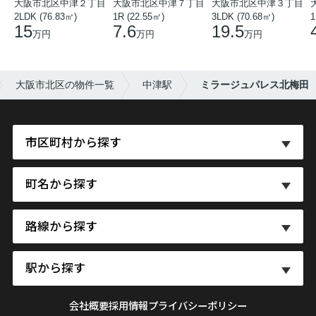
大阪市北区中津２丁目
大阪市北区中津７丁目
大阪市北区中津３丁目
2LDK (76.83㎡)
1R (22.55㎡)
3LDK (70.68㎡)
1
15
7.6
19.5
万円
万円
万円
大阪市北区の物件一覧
中津駅
ミラージュパレス北梅田
市区町村から探す
町名から探す
路線から探す
駅から探す
会社概要
採用情報
プライバシーポリシー