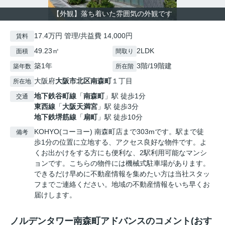
【外観】落ち着いた雰囲気の外観です
17.4万円 管理/共益費 14,000円
賃料
49.23㎡
2LDK
面積
間取り
築1年
3階/19階建
築年数
所在階
大阪府
大阪市北区
南森町
１丁目
所在地
地下鉄谷町線
「
南森町
」駅 徒歩1分
交通
東西線
「
大阪天満宮
」駅 徒歩3分
地下鉄堺筋線
「
扇町
」駅 徒歩10分
KOHYO(コーヨー) 南森町店まで303mです。駅まで徒
備考
歩1分の位置に立地する、アクセス良好な物件です。よ
くお出かけをする方にも便利な、2駅利用可能なマンシ
ョンです。こちらの物件には機械式駐車場があります。
できるだけ早めに不動産情報を集めたい方は当社スタッ
フまでご連絡ください。地域の不動産情報をいち早くお
届けします。
ノルデンタワー南森町アドバンスのコメント(おす