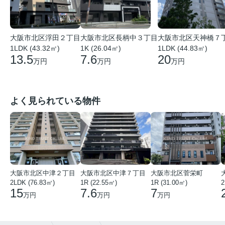
大阪市北区浮田２丁目
大阪市北区長柄中３丁目
大阪市北区天神橋７
1LDK (43.32㎡)
1K (26.04㎡)
1LDK (44.83㎡)
13.5
7.6
20
万円
万円
万円
よく見られている物件
大阪市北区中津２丁目
大阪市北区中津７丁目
大阪市北区菅栄町
2LDK (76.83㎡)
1R (22.55㎡)
1R (31.00㎡)
2
15
7.6
7
万円
万円
万円