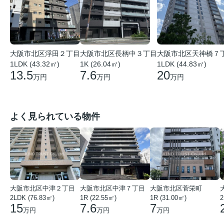
大阪市北区浮田２丁目
大阪市北区長柄中３丁目
大阪市北区天神橋７
1LDK (43.32㎡)
1K (26.04㎡)
1LDK (44.83㎡)
13.5
7.6
20
万円
万円
万円
よく見られている物件
大阪市北区中津２丁目
大阪市北区中津７丁目
大阪市北区菅栄町
2LDK (76.83㎡)
1R (22.55㎡)
1R (31.00㎡)
2
15
7.6
7
万円
万円
万円