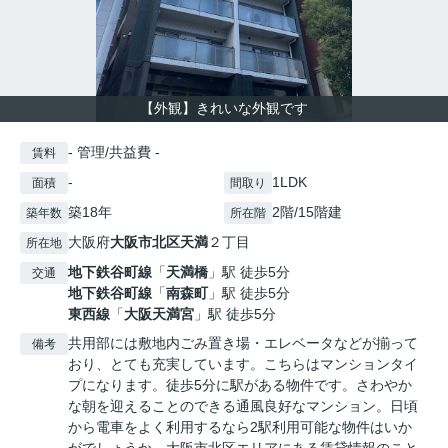
【外観】きれいな外観です
- 管理/共益費 -
賃料
-
1LDK
面積
間取り
築18年
2階/15階建
築年数
所在階
大阪府
大阪市北区
天満
２丁目
所在地
地下鉄谷町線
「
天満橋
」駅 徒歩5分
交通
地下鉄谷町線
「
南森町
」駅 徒歩5分
東西線
「
大阪天満宮
」駅 徒歩5分
共用部には敷地内ごみ置き場・エレベータなどが揃って
備考
おり、とても充実しています。こちらはマンションタイ
プになります。徒歩5分に駅がある物件です。さわやか
な朝を迎えることのできる通風良好なマンション。日頃
から電車をよく利用するなら2駅利用可能な物件はいか