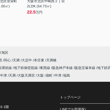
北区菅栄町
大阪市北区中崎西２丁目
1.00㎡)
2LDK (54.73㎡)
22.5
万円
市旭区
西
同心
天満
大淀中
本庄東
天満橋
阪環状線
地下鉄御堂筋線
東西線
阪急神戸本線
阪急宝塚本線
地下鉄
中津
天満
大阪天満宮
大阪
扇町
中津
福島
トップページ
6 1階
LINEでお部屋探し