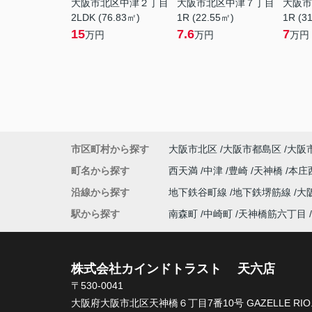
大阪市北区中津２丁目
大阪市北区中津７丁目
大阪市
2LDK (76.83㎡)
1R (22.55㎡)
1R (3
15
7.6
7
万円
万円
万円
市区町村から探す
大阪市北区
大阪市都島区
大阪
町名から探す
西天満
中津
豊崎
天神橋
本庄
沿線から探す
地下鉄谷町線
地下鉄堺筋線
大
駅から探す
南森町
中崎町
天神橋筋六丁目
株式会社カインドトラスト 天六店
〒530-0041
大阪府大阪市北区天神橋６丁目7番10号 GAZELLE RIO.