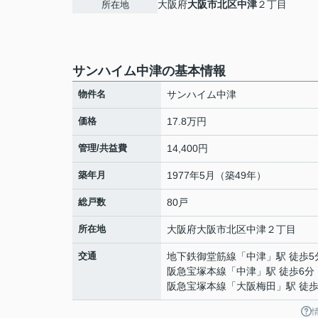
大阪府
大阪市北区
中津
２丁目
所在地
サンハイム中津の基本情報
物件名
サンハイム中津
価格
17.8万円
管理/共益費
14,400円
築年月
1977年5月（築49年）
総戸数
80戸
所在地
大阪府
大阪市北区
中津
２丁目
交通
地下鉄御堂筋線
「
中津
」駅 徒歩5
阪急宝塚本線
「
中津
」駅 徒歩6分
阪急宝塚本線
「
大阪梅田
」駅 徒歩