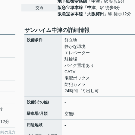
地下鉄御堂筋線
「
中津
」駅 徒歩5分
阪急宝塚本線
「
中津
」駅 徒歩6分
交通
阪急宝塚本線
「
大阪梅田
」駅 徒歩12分
サンハイム中津の詳細情報
設備条件
好立地
静かな環境
エレベーター
駐輪場
バイク置場あり
CATV
宅配ボックス
防犯カメラ
24時間ゴミ出し可
設備(その他)
-
分
駐車場/月額
空無/-
12分
用途地域
-
情報の見方