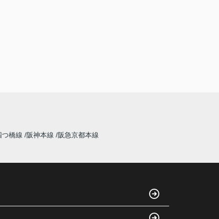
四つ橋線
阪神本線
阪急京都本線