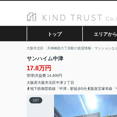
トップ
エリアか
大阪市北区・天神橋筋六丁目駅の賃貸情報・マンションな
サンハイム中津
17.8万円
管理/共益費 14,400円
大阪府
大阪市北区
中津
２丁目
地下鉄御堂筋線「中津」駅徒歩5分
阪急宝塚本線「
1
/
27