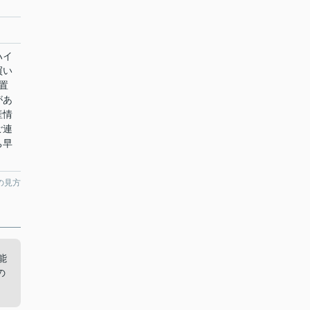
ハイ
買い
置
があ
産情
ご連
ち早
の見方
能
の