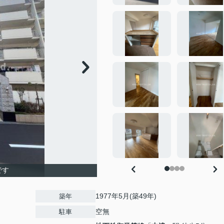
です
1977年5月(築49年)
築年
空無
駐車