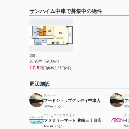
サンハイム中津で募集中の物件
4階
20.96坪 (69.30㎡)
17.8
万円(8492.37円/坪)
周辺施設
スーパー
ス
フードショップグッディ中津店
フ
324ｍ（5分）
3
コンビニエンスストア
ス
ファミリーマート 豊崎三丁目店
イ
457ｍ（6分）
9