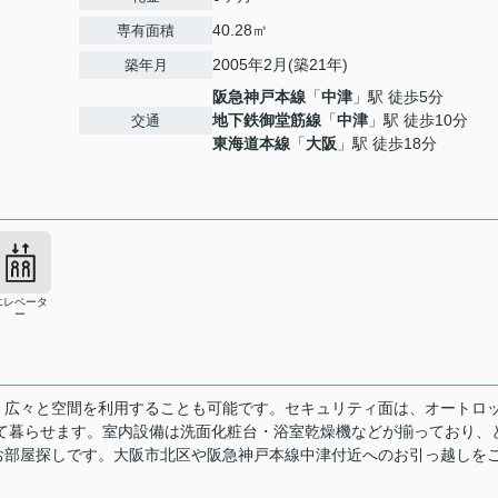
40.28㎡
専有面積
2005年2月(築21年)
築年月
阪急神戸本線
「
中津
」駅 徒歩5分
地下鉄御堂筋線
「
中津
」駅 徒歩10分
交通
東海道本線
「
大阪
」駅 徒歩18分
エレベータ
ー
、広々と空間を利用することも可能です。セキュリティ面は、オートロ
て暮らせます。室内設備は洗面化粧台・浴室乾燥機などが揃っており、
お部屋探しです。大阪市北区や阪急神戸本線中津付近へのお引っ越しを