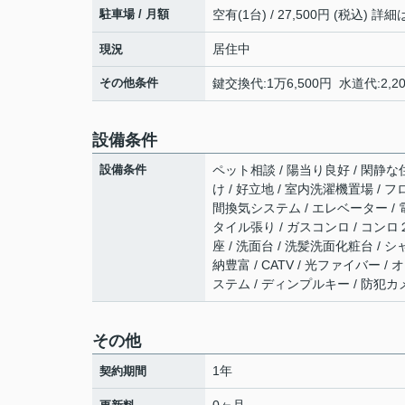
駐車場 / 月額
空有(1台) / 27,500円 (税込
居住中
現況
その他条件
鍵交換代:1万6,500円 水道代:2,
設備条件
設備条件
ペット相談 / 陽当り良好 / 閑静な住
け / 好立地 / 室内洗濯機置場 / フ
間換気システム / エレベーター / 
タイル張り / ガスコンロ / コンロ
座 / 洗面台 / 洗髪洗面化粧台 / シ
納豊富 / CATV / 光ファイバー 
ステム / ディンプルキー / 防犯カメ
その他
1年
契約期間