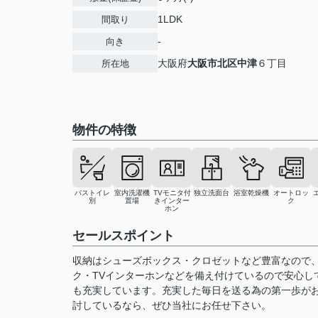
1LDK
間取り
-
向き
大阪府
大阪市北区
中津
６丁目
所在地
物件の特徴
バストイレ
室内洗濯機
TVモニタ付
独立洗面台
浴室乾燥機
オートロッ
別
置場
きインター
ク
ホン
セールスポイント
収納はシューズボックス・クロゼットなど豊富なので
ク・TVインターホンなどを備え付けているので安心し
も充実しています。充実した毎日を送る為の第一歩が
討しているなら、ぜひ当社にお任せ下さい。