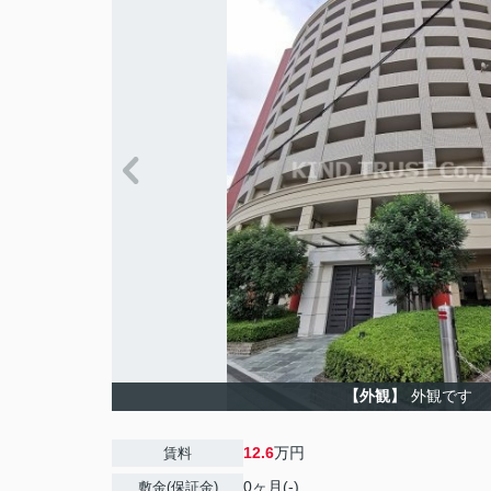
【外観】
外観です
12.6
万円
賃料
0ヶ月(-)
敷金(保証金)