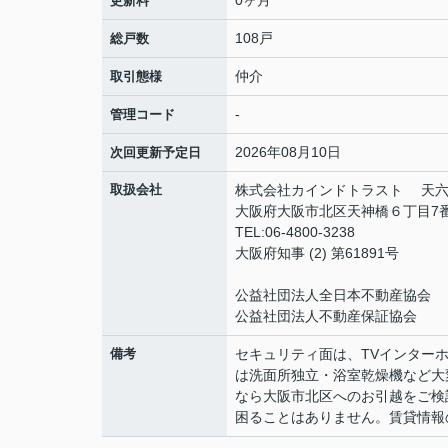
0ヶ月
更新料
108戸
総戸数
仲介
取引態様
-
管理コード
2026年08月10日
次回更新予定日
取扱会社
株式会社カインドトラスト 天
大阪府大阪市北区天神橋６丁目7番10号 
TEL:06-4800-3238
大阪府知事 (2) 第61891号
公益社団法人全日本不動産協会
公益社団法人不動産保証協会
備考
セキュリティ面は、TVインター
は洗面所独立・浴室乾燥機など大
なら大阪市北区へのお引越をご検
困ることはありません。賃貸情報