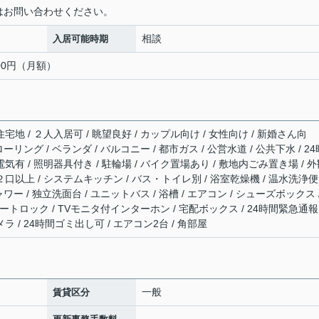
) 詳細はお問い合わせください。
相談
入居可能時期
200円（月額）
宅地 / ２人入居可 / 眺望良好 / カップル向け / 女性向け / 新婚さん向
ローリング / ベランダ / バルコニー / 都市ガス / 公営水道 / 公共下水 / 24
電気有 / 照明器具付き / 駐輪場 / バイク置場あり / 敷地内ごみ置き場 / 
２口以上 / システムキッチン / バス・トイレ別 / 浴室乾燥機 / 温水洗浄便
ャワー / 独立洗面台 / ユニットバス / 浴槽 / エアコン / シューズボックス 
/ オートロック / TVモニタ付インターホン / 宅配ボックス / 24時間緊急通
ラ / 24時間ゴミ出し可 / エアコン2台 / 角部屋
一般
賃貸区分