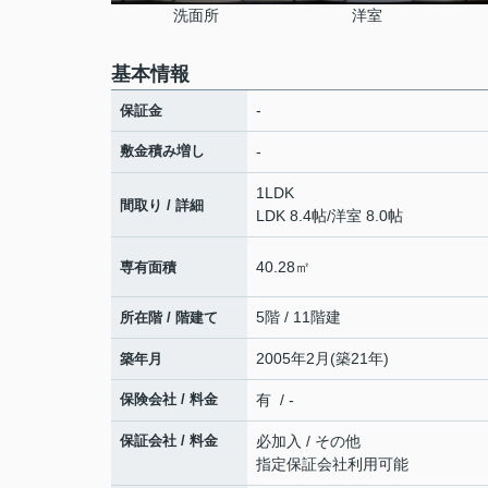
洗面所
洋室
基本情報
-
保証金
敷金積み増し
-
1LDK
間取り / 詳細
LDK 8.4帖
/
洋室 8.0帖
40.28㎡
専有面積
5階 / 11階建
所在階 / 階建て
2005年2月(築21年)
築年月
保険会社 / 料金
有 / -
保証会社 / 料金
必加入 / その他
指定保証会社利用可能