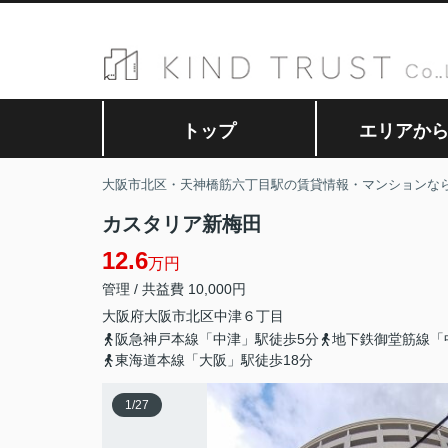
トップ
エリアか
大阪市北区・天神橋筋六丁目駅の賃貸情報・マンションな
カスタリア新梅田
12.6
万円
管理 / 共益費 10,000円
大阪府
大阪市北区
中津
６丁目
阪急神戸本線「中津」駅徒歩5分
地下鉄御堂筋線「
東海道本線「大阪」駅徒歩18分
1
/
27