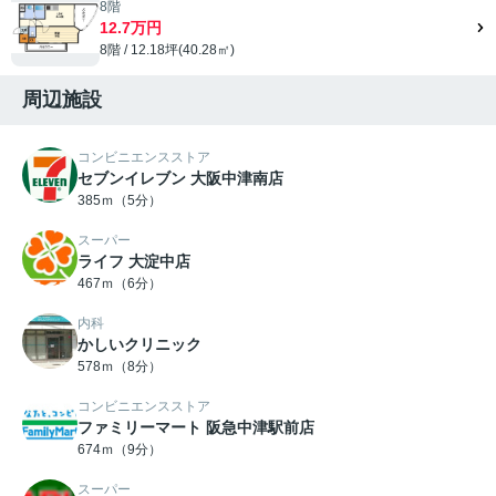
8階
12.7万円
8階 / 12.18坪(40.28㎡)
周辺施設
コンビニエンスストア
セブンイレブン 大阪中津南店
385ｍ（5分）
スーパー
ライフ 大淀中店
467ｍ（6分）
内科
かしいクリニック
578ｍ（8分）
コンビニエンスストア
ファミリーマート 阪急中津駅前店
674ｍ（9分）
スーパー