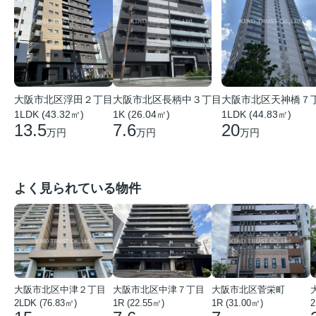
大阪市北区浮田２丁目
大阪市北区長柄中３丁目
大阪市北区天神橋７
1LDK (43.32㎡)
1K (26.04㎡)
1LDK (44.83㎡)
13.5
7.6
20
万円
万円
万円
よく見られている物件
大阪市北区中津２丁目
大阪市北区中津７丁目
大阪市北区菅栄町
2LDK (76.83㎡)
1R (22.55㎡)
1R (31.00㎡)
2