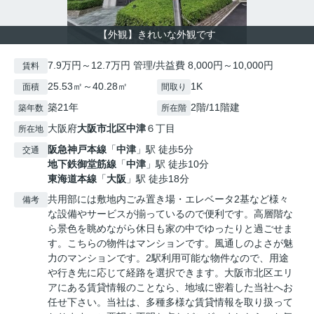
【外観】きれいな外観です
7.9万円～12.7万円 管理/共益費 8,000円～10,000円
賃料
25.53㎡～40.28㎡
1K
面積
間取り
築21年
2階/11階建
築年数
所在階
大阪府
大阪市北区
中津
６丁目
所在地
阪急神戸本線
「
中津
」駅 徒歩5分
交通
地下鉄御堂筋線
「
中津
」駅 徒歩10分
東海道本線
「
大阪
」駅 徒歩18分
共用部には敷地内ごみ置き場・エレベータ2基など様々
備考
な設備やサービスが揃っているので便利です。高層階な
ら景色を眺めながら休日も家の中でゆったりと過ごせま
す。こちらの物件はマンションです。風通しのよさが魅
力のマンションです。2駅利用可能な物件なので、用途
や行き先に応じて経路を選択できます。大阪市北区エリ
アにある賃貸情報のことなら、地域に密着した当社へお
任せ下さい。当社は、多種多様な賃貸情報を取り扱って