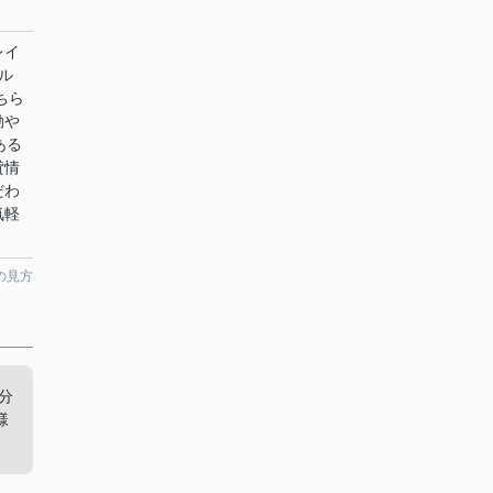
レイ
ル
ちら
勤や
ある
貸情
だわ
気軽
の見方
分
様