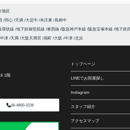
市旭区
西
同心
天満
大淀中
本庄東
長柄中
阪環状線
地下鉄御堂筋線
東西線
阪急神戸本線
阪急宝塚本線
地下鉄
中津
天満
大阪天満宮
扇町
大阪
中津
北浜
トップページ
6 1階
LINEでお部屋探し
Instagram
06-4800-3238
スタッフ紹介
アクセスマップ