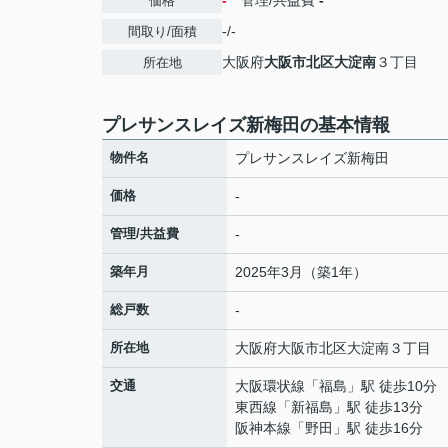
-
管理/共益費
-
価格
-/-
間取り/面積
大阪府
大阪市北区
大淀南
３丁目
所在地
プレサンスレイズ新梅田の基本情報
物件名
プレサンスレイズ新梅田
価格
-
管理/共益費
-
築年月
2025年3月（築1年）
総戸数
-
所在地
大阪府
大阪市北区
大淀南
３丁目
交通
大阪環状線
「
福島
」駅 徒歩10分
東西線
「
新福島
」駅 徒歩13分
阪神本線
「
野田
」駅 徒歩16分