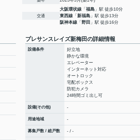
2025年3月(築1年)
築年
大阪環状線
「
福島
」駅 徒歩10分
東西線
「
新福島
」駅 徒歩13分
交通
阪神本線
「
野田
」駅 徒歩16分
プレサンスレイズ新梅田の詳細情報
設備条件
好立地
静かな環境
エレベーター
インターネット対応
オートロック
宅配ボックス
防犯カメラ
24時間ゴミ出し可
設備(その他)
-
用途地域
-
募集戸数 / 総戸数
- / -