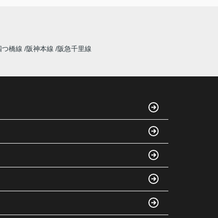
四つ橋線
阪神本線
阪急千里線