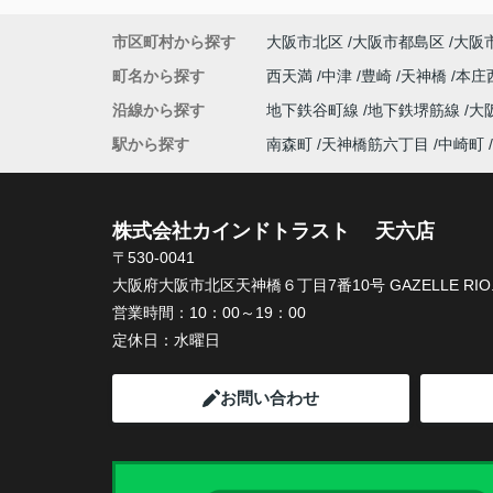
市区町村から探す
大阪市北区
大阪市都島区
大阪
町名から探す
西天満
中津
豊崎
天神橋
本庄
沿線から探す
地下鉄谷町線
地下鉄堺筋線
大
駅から探す
南森町
天神橋筋六丁目
中崎町
株式会社カインドトラスト 天六店
〒530-0041
大阪府大阪市北区天神橋６丁目7番10号 GAZELLE RIO.
営業時間：
10：00～19：00
定休日：
水曜日
お問い合わせ