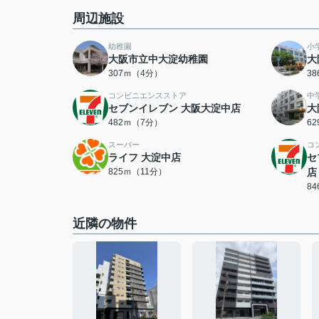
周辺施設
幼稚園
小
大阪市立中大淀幼稚園
大
307ｍ（4分）
3
コンビニエンスストア
中
セブンイレブン 大阪大淀中店
大
482ｍ（7分）
6
スーパー
コ
ライフ 大淀中店
セ
825ｍ（11分）
店
8
近隣の物件