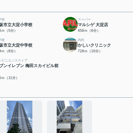
学校
スーパー
阪市立大淀小学校
マルシゲ 大淀店
86ｍ（5分）
458ｍ（6分）
学校
内科
阪市立大淀中学校
かしいクリニック
29ｍ（8分）
728ｍ（10分）
ンビニエンスストア
ブンイレブン 梅田スカイビル前
46ｍ（11分）