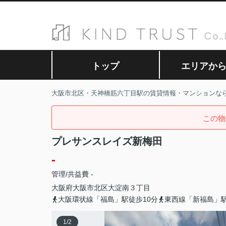
トップ
エリアか
大阪市北区・天神橋筋六丁目駅の賃貸情報・マンションな
この物
プレサンスレイズ新梅田
-
管理/共益費 -
大阪府
大阪市北区
大淀南
３丁目
大阪環状線「福島」駅徒歩10分
東西線「新福島」駅
1
/
2