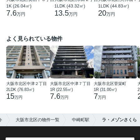
1K (26.04㎡)
1LDK (43.32㎡)
1LDK (44.83㎡)
7.6
13.5
20
万円
万円
万円
よく見られている物件
大阪市北区中津２丁目
大阪市北区中津７丁目
大阪市北区菅栄町
2LDK (76.83㎡)
1R (22.55㎡)
1R (31.00㎡)
2
15
7.6
7
万円
万円
万円
ト
大阪市北区の物件一覧
中崎町駅
ラ・メゾンさくら