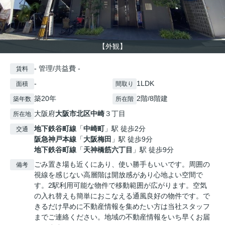
【外観】
- 管理/共益費 -
賃料
-
1LDK
面積
間取り
築20年
2階/8階建
築年数
所在階
大阪府
大阪市北区
中崎
３丁目
所在地
地下鉄谷町線
「
中崎町
」駅 徒歩2分
交通
阪急神戸本線
「
大阪梅田
」駅 徒歩9分
地下鉄谷町線
「
天神橋筋六丁目
」駅 徒歩9分
ごみ置き場も近くにあり、使い勝手もいいです。周囲の
備考
視線を感じない高層階は開放感があり心地よい空間で
す。2駅利用可能な物件で移動範囲が広がります。空気
の入れ替えも簡単におこなえる通風良好の物件です。で
きるだけ早めに不動産情報を集めたい方は当社スタッフ
までご連絡ください。地域の不動産情報をいち早くお届