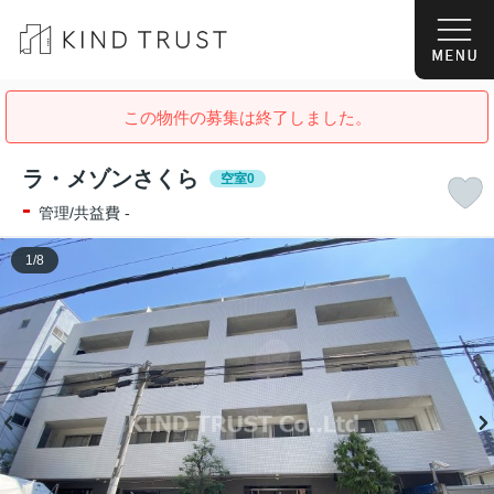
この物件の募集は終了しました。
ラ・メゾンさくら
空室0
-
管理/共益費 -
1
/
8