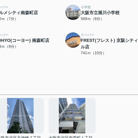
ーパー
小学校
ルメシティ南森町店
大阪市立堀川小学校
10ｍ（7分）
569ｍ（8分）
ーパー
スーパー
OHYO(コーヨー) 南森町店
FREST(フレスト) 京阪シテ
78ｍ（9分）
ル店
741ｍ（10分）
大阪市北区天神橋７丁目
大阪市北区南森町１丁目