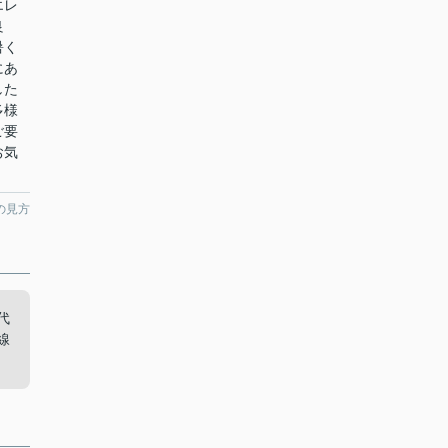
エレ
良
暑く
にあ
した
多様
ご要
お気
の見方
代
線