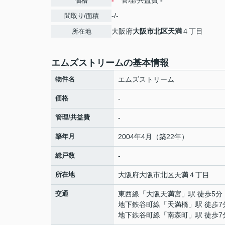
-
管理/共益費
-
価格
-/-
間取り/面積
大阪府
大阪市北区
天満
４丁目
所在地
エムズストリームの基本情報
物件名
エムズストリーム
価格
-
管理/共益費
-
築年月
2004年4月（築22年）
総戸数
-
所在地
大阪府
大阪市北区
天満
４丁目
交通
東西線
「
大阪天満宮
」駅 徒歩5分
地下鉄谷町線
「
天満橋
」駅 徒歩7
地下鉄谷町線
「
南森町
」駅 徒歩7