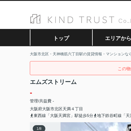
トップ
エリアか
大阪市北区・天神橋筋六丁目駅の賃貸情報・マンションな
この物
エムズストリーム
-
管理/共益費 -
大阪府
大阪市北区
天満
４丁目
東西線「大阪天満宮」駅徒歩5分
地下鉄谷町線「天
1
/
8