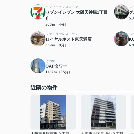
コンビニエンスストア
ス
セブンイレブン 大阪天神橋1丁目
グ
店
5
266ｍ（4分）
ファミリーレストラン
ス
ロイヤルホスト東天満店
K
659ｍ（9分）
6
その他
OAPタワー
1137ｍ（15分）
近隣の物件
大阪市北区浮田２丁目
大阪市北区長柄中３丁目