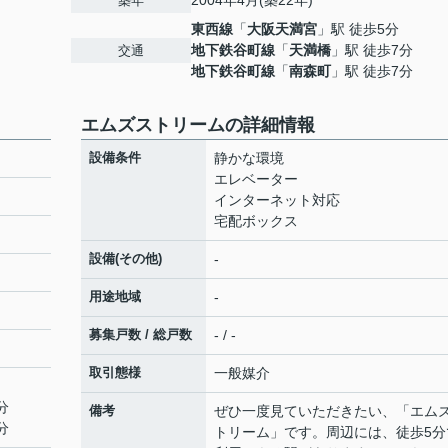
2004年4月(築22年)
築年
東西線
「
大阪天満宮
」駅 徒歩5分
地下鉄谷町線
「
天満橋
」駅 徒歩7分
交通
地下鉄谷町線
「
南森町
」駅 徒歩7分
エムズストリームの詳細情報
設備条件
静かな環境
エレベーター
インターネット対応
宅配ボックス
設備(その他)
-
用途地域
-
募集戸数 / 総戸数
- / -
取引態様
一般媒介
分
備考
ぜひ一度見ていただきたい、「エム
分
トリーム」です。周辺には、徒歩5分