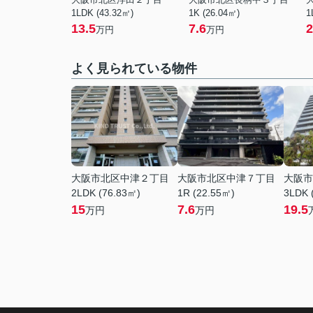
1LDK (43.32㎡)
1K (26.04㎡)
1
13.5
7.6
2
万円
万円
よく見られている物件
大阪市北区中津２丁目
大阪市北区中津７丁目
大阪市
2LDK (76.83㎡)
1R (22.55㎡)
3LDK 
15
7.6
19.5
万円
万円