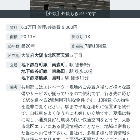
【外観】外観もきれいです
6.1万円 管理/共益費 9,000円
賃料
20.11㎡
1K
面積
間取り
築20年
7階/13階建
築年数
所在階
大阪府
大阪市北区
西天満
５丁目
所在地
地下鉄谷町線
「
南森町
」駅 徒歩6分
交通
地下鉄谷町線
「
東梅田
」駅 徒歩10分
地下鉄堺筋線
「
扇町
」駅 徒歩11分
共用部にはエレベータ・敷地内ごみ置き場など様々な設
備考
備やサービスが揃っているので便利です。行き先に応じ
て駅を選べる2駅利用可能な物件です。13階建ての物件
を是非ご覧ください。駅まで平坦な場所に位置する物件
で、自転車をよく使う方にも嬉しい立地です。夏場は特
に涼しい通風良好な環境の良い快適空間をどうぞ。大阪
市北区エリアにある賃貸情報のことなら、地域に密着し
た当社へお任せ下さい。当社は、多種多様な賃貸情報を
取り扱っております。ご要望や不明な点などございまし