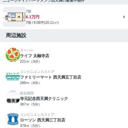
ニューシティアパートメンツ西天満の募集中物件
7階
6.1万円
7階 / 6.08坪(20.11㎡)
周辺施設
スーパー
ライフ 太融寺店
221ｍ（3分）
コンビニエンスストア
ファミリーマート 西天満五丁目店
289ｍ（4分）
総合病院
寺元記念西天満クリニック
367ｍ（5分）
コンビニエンスストア
ローソン 西天満三丁目店
378ｍ（5分）