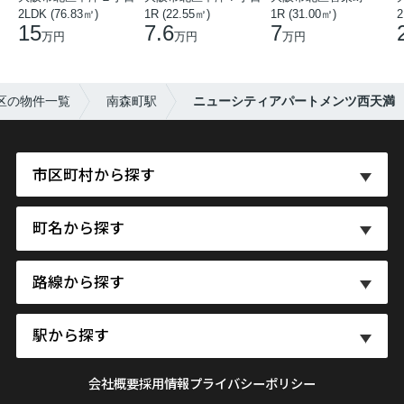
2LDK (76.83㎡)
1R (22.55㎡)
1R (31.00㎡)
2
15
7.6
7
万円
万円
万円
区の物件一覧
南森町駅
ニューシティアパートメンツ西天満
市区町村から探す
町名から探す
路線から探す
駅から探す
会社概要
採用情報
プライバシーポリシー