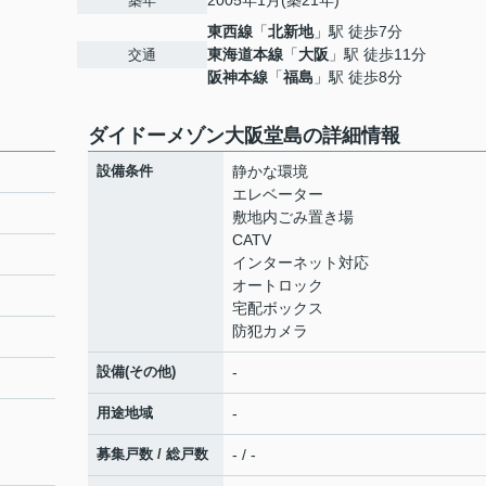
2005年1月(築21年)
築年
東西線
「
北新地
」駅 徒歩7分
東海道本線
「
大阪
」駅 徒歩11分
交通
阪神本線
「
福島
」駅 徒歩8分
ダイドーメゾン大阪堂島の詳細情報
設備条件
静かな環境
エレベーター
敷地内ごみ置き場
CATV
インターネット対応
オートロック
宅配ボックス
防犯カメラ
設備(その他)
-
用途地域
-
募集戸数 / 総戸数
- / -