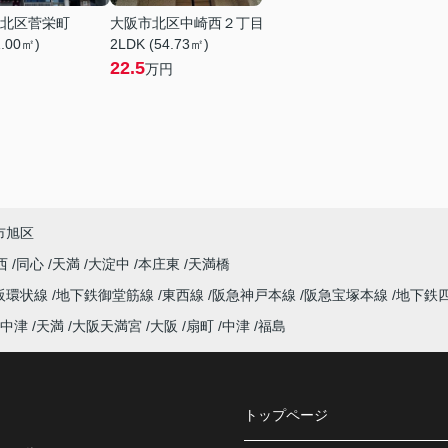
北区菅栄町
大阪市北区中崎西２丁目
1.00㎡)
2LDK (54.73㎡)
22.5
万円
市旭区
西
同心
天満
大淀中
本庄東
天満橋
阪環状線
地下鉄御堂筋線
東西線
阪急神戸本線
阪急宝塚本線
地下鉄
中津
天満
大阪天満宮
大阪
扇町
中津
福島
トップページ