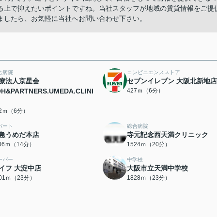
る上で抑えたいポイントですね。当社スタッフが地域の賃貸情報をご提
ましたら、お気軽に当社へお問い合わせ下さい。
合病院
コンビニエンスストア
療法人京星会
セブンイレブン 大阪北新地店
OH&PARTNERS.UMEDA.CLINI
427ｍ（6分）
12ｍ（6分）
パート
総合病院
急うめだ本店
寺元記念西天満クリニック
106ｍ（14分）
1524ｍ（20分）
ーパー
中学校
イフ 大淀中店
大阪市立天満中学校
801ｍ（23分）
1828ｍ（23分）