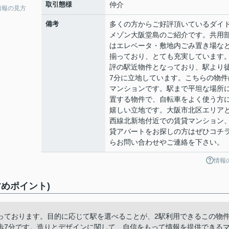
取引態様
仲介
情報の見方
備考
多くの方からご好評頂いているダイ
メゾン大阪堂島のご紹介です。共用
はエレベータ・敷地内ごみ置き場な
揃っており、とても充実しています
評の駅近物件となっており、駅より
7分に立地しています。こちらの物件
マンションです。駅まで平坦な場所
置する物件で、自転車をよく使う方
嬉しい立地です。大阪市北区エリア
西線北新地付近での賃貸マンション
貸アパートをお探しの方はぜひコチ
らお問い合わせやご連絡を下さい。
情報
めポイント)
っております。目的に応じて駅を選べることが、2駅利用できるこの物
歩7分です。造りとデザインに関して、自信をもって情報を提供できる