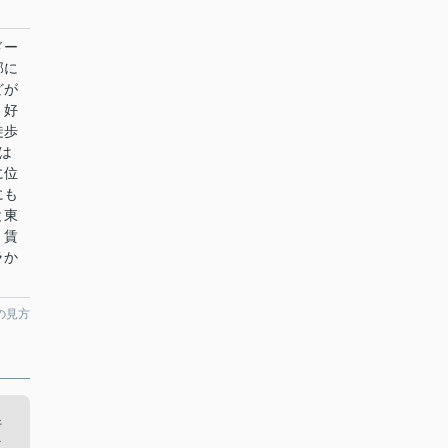
ドー
部に
どが
。好
徒歩
は
に位
にも
と東
、賃
ラか
の見方
件
マ