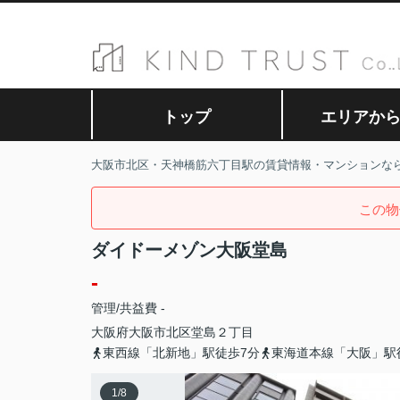
トップ
エリアか
大阪市北区・天神橋筋六丁目駅の賃貸情報・マンションな
この物
ダイドーメゾン大阪堂島
-
管理/共益費 -
大阪府
大阪市北区
堂島
２丁目
東西線「北新地」駅徒歩7分
東海道本線「大阪」駅
1
/
8