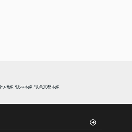
四つ橋線
阪神本線
阪急京都本線