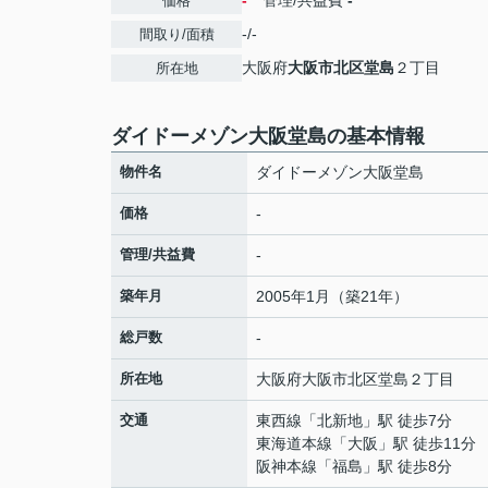
-
管理/共益費
-
価格
-/-
間取り/面積
大阪府
大阪市北区
堂島
２丁目
所在地
ダイドーメゾン大阪堂島の基本情報
物件名
ダイドーメゾン大阪堂島
価格
-
管理/共益費
-
築年月
2005年1月（築21年）
総戸数
-
所在地
大阪府
大阪市北区
堂島
２丁目
交通
東西線
「
北新地
」駅 徒歩7分
東海道本線
「
大阪
」駅 徒歩11分
阪神本線
「
福島
」駅 徒歩8分