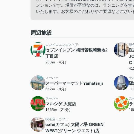
ンションです。場所が平坦なのは、ランニングをす
いたします。お客様のこだわりやご要望などござい
周辺施設
コンビニエンスストア
総
セブンイレブン 梅田曽根崎新地2
医
丁目店
J
283ｍ（4分）
C
4
スーパー
デ
スーパーマーケットYamatsuji
阪
662ｍ（9分）
1
スーパー
ス
マルシゲ 大淀店
ラ
1665ｍ（21分）
1
喫茶店・カフェ
cafe(カフェ) 太陽ノ塔 GREEN
WEST(グリーン ウエスト)店