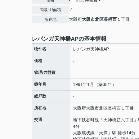
-
管理/共益費
-
価格
-/-
間取り/面積
大阪府
大阪市北区
長柄西
１丁目
所在地
レバンガ天神橋APの基本情報
物件名
レバンガ天神橋AP
価格
-
管理/共益費
-
築年月
1991年1月（築35年）
総戸数
-
所在地
大阪府
大阪市北区
長柄西
１丁目
交通
地下鉄谷町線
「
天神橋筋六丁目
」
4分
大阪環状線
「
天満
」駅 徒歩14分