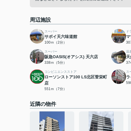
周辺施設
スーパー
ド
サボイ天六味道館
マ
100ｍ（2分）
3
スーパー
温
阪急OASIS(オアシス) 天六店
天
338ｍ（5分）
3
コンビニエンスストア
ス
ローソンストア100 LS北区菅栄町
ラ
店
5
551ｍ（7分）
近隣の物件