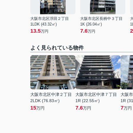
大阪市北区浮田２丁目
大阪市北区長柄中３丁目
1LDK (43.32㎡)
1K (26.04㎡)
1
13.5
7.6
2
万円
万円
よく見られている物件
大阪市北区中津２丁目
大阪市北区中津７丁目
大阪市
2LDK (76.83㎡)
1R (22.55㎡)
1R (3
15
7.6
7
万円
万円
万円