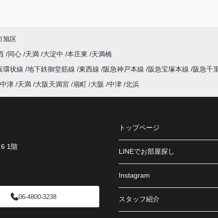
市旭区
西
同心
天満
大淀中
本庄東
天満橋
阪環状線
地下鉄御堂筋線
東西線
阪急神戸本線
阪急宝塚本線
阪急千
中津
天満
大阪天満宮
扇町
大阪
中津
北浜
トップページ
6 1階
LINEでお部屋探し
Instagram
06-4800-3238
スタッフ紹介