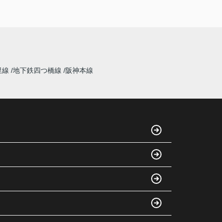
里線
地下鉄四つ橋線
阪神本線