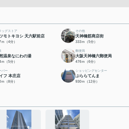
ラッグストア
その他
ツモトキヨシ 天六駅前店
天神橋筋商店街
07ｍ（4分）
333ｍ（5分）
泉
郵便局
然温泉なにわの湯
大阪天神橋六郵便局
74ｍ（5分）
476ｍ（6分）
ーパー
ショッピングセンター
イフ 本庄店
ぷららてんま
90ｍ（8分）
930ｍ（12分）