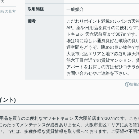
4分
取引態様
一般媒介
情報の見方
備考
こだわりポイント満載のレバンガ天
AP。薬や日用品を買うのに便利なマ
トキヨシ 天六駅前店まで307mです
場は特に涼しい通風良好な環境の良
適空間をどうぞ。眺めの良い物件で
大阪市北区エリアと地下鉄谷町線天
筋六丁目付近での賃貸マンション、
アパートをお探しの方はぜひコチラ
お問い合わせやご連絡を下さい。
情報
イント)
用品を買うのに便利なマツモトキヨシ 天六駅前店まで307mです。こち
にわたってメンテナンスが必要ありません。大阪市北区エリアにある賃
い。当社は、多種多様な賃貸情報を取り扱っております。ご要望や不明