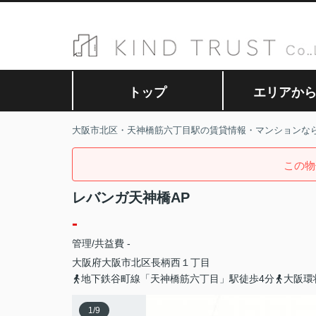
トップ
エリアか
大阪市北区・天神橋筋六丁目駅の賃貸情報・マンションな
この物
レバンガ天神橋AP
-
管理/共益費 -
大阪府
大阪市北区
長柄西
１丁目
地下鉄谷町線「天神橋筋六丁目」駅徒歩4分
大阪環
1
/
9