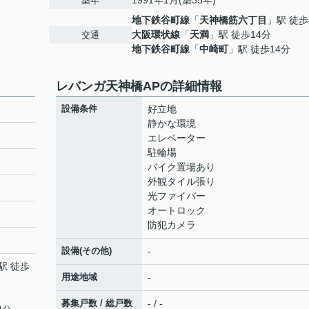
1991年1月(築35年)
築年
地下鉄谷町線
「
天神橋筋六丁目
」駅 徒歩
大阪環状線
「
天満
」駅 徒歩14分
交通
地下鉄谷町線
「
中崎町
」駅 徒歩14分
レバンガ天神橋APの詳細情報
設備条件
好立地
静かな環境
エレベーター
駐輪場
バイク置場あり
外観タイル張り
光ファイバー
オートロック
防犯カメラ
設備(その他)
-
駅 徒歩
用途地域
-
募集戸数 / 総戸数
- / -