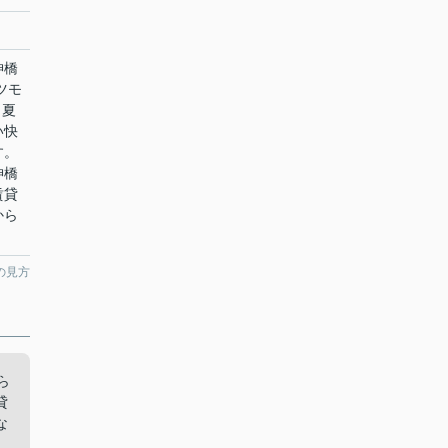
神橋
ツモ
。夏
い快
す。
神橋
賃貸
から
の見方
ら
貸
な