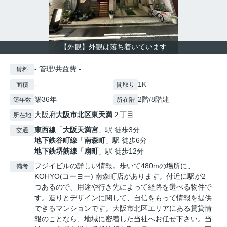
【外観】外観は落ち着いています
- 管理/共益費 -
賃料
-
1K
面積
間取り
築36年
2階/8階建
築年数
所在階
大阪府
大阪市北区
東天満
２丁目
所在地
東西線
「
大阪天満宮
」駅 徒歩3分
交通
地下鉄谷町線
「
南森町
」駅 徒歩6分
地下鉄堺筋線
「
扇町
」駅 徒歩12分
フジイビルの詳しい情報。歩いて480mの場所に、
備考
KOHYO(コーヨー) 南森町店があります。付近に駅が2
つあるので、用途や行き先によって経路を選べる物件で
す。造りとデザインに関して、自信をもって情報を提供
できるマンションです。大阪市北区エリアにある賃貸情
報のことなら、地域に密着した当社へお任せ下さい。当