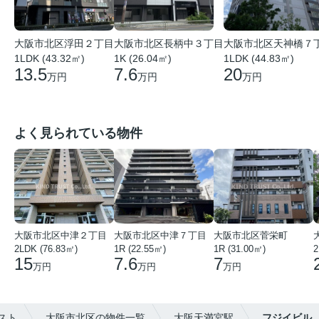
大阪市北区浮田２丁目
大阪市北区長柄中３丁目
大阪市北区天神橋７
1LDK (43.32㎡)
1K (26.04㎡)
1LDK (44.83㎡)
13.5
7.6
20
万円
万円
万円
よく見られている物件
大阪市北区中津２丁目
大阪市北区中津７丁目
大阪市北区菅栄町
2LDK (76.83㎡)
1R (22.55㎡)
1R (31.00㎡)
2
15
7.6
7
万円
万円
万円
スト
大阪市北区の物件一覧
大阪天満宮駅
フジイビル