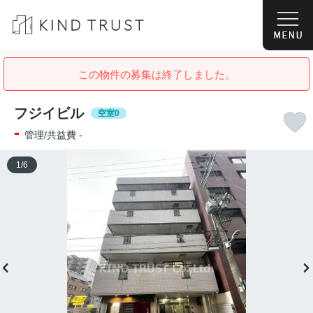
この物件の募集は終了しました。
フジイビル
空室0
-
管理/共益費 -
1
/
6