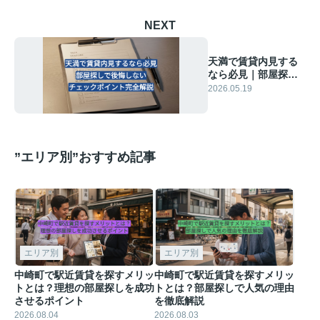
NEXT
天満で賃貸内見する
なら必見｜部屋探し
で後悔しないチェッ
2026.05.19
クポイント完全解説
”エリア別”おすすめ記事
エリア別
エリア別
中崎町で駅近賃貸を探すメリッ
中崎町で駅近賃貸を探すメリッ
トとは？理想の部屋探しを成功
トとは？部屋探しで人気の理由
させるポイント
を徹底解説
2026.08.04
2026.08.03