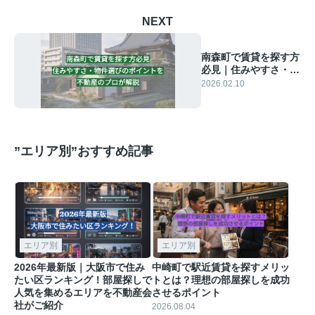
NEXT
南森町で賃貸を探す方
必見｜住みやすさ・物
件選びのポイントを不
2026.02.10
動産のプロが解説
”エリア別”おすすめ記事
エリア別
エリア別
2026年最新版｜大阪市で住み
中崎町で駅近賃貸を探すメリッ
たい区ランキング！部屋探しで
トとは？理想の部屋探しを成功
人気を集めるエリアを不動産会
させるポイント
社がご紹介
2026.08.04