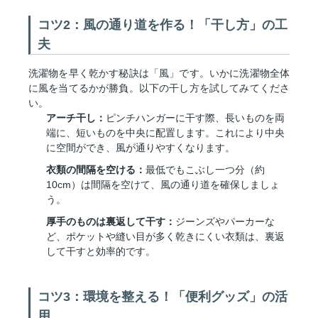
コツ2：風の通り道を作る！「干し方」の工
夫
洗濯物を早く乾かす秘訣は「風」です。いかに洗濯物全体
に風を当てるかが勝負。以下の干し方を試してみてくださ
い。
アーチ干し：
ピンチハンガーに干す際、長いものを両
端に、短いものを中央に配置します。これにより中央
に空間ができ、風が通りやすくなります。
衣類の間隔を空ける：
最低でもこぶし一つ分（約
10cm）は間隔を空けて、風の通り道を確保しましょ
う。
厚手のものは裏返して干す：
ジーンズやパーカーな
ど、ポケットや縫い目が多く乾きにくい衣類は、裏返
して干すと効率的です。
コツ3：環境を整える！「便利グッズ」の活
用