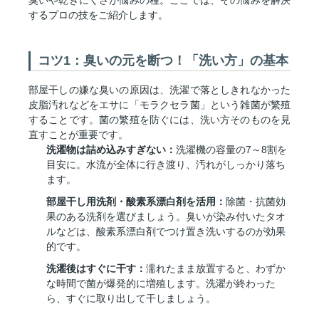
臭いや乾きにくさが悩みの種。ここでは、その悩みを解決
するプロの技をご紹介します。
コツ1：臭いの元を断つ！「洗い方」の基本
部屋干しの嫌な臭いの原因は、洗濯で落としきれなかった
皮脂汚れなどをエサに「モラクセラ菌」という雑菌が繁殖
することです。菌の繁殖を防ぐには、洗い方そのものを見
直すことが重要です。
洗濯物は詰め込みすぎない：
洗濯機の容量の7～8割を
目安に。水流が全体に行き渡り、汚れがしっかり落ち
ます。
部屋干し用洗剤・酸素系漂白剤を活用：
除菌・抗菌効
果のある洗剤を選びましょう。臭いが染み付いたタオ
ルなどは、酸素系漂白剤でつけ置き洗いするのが効果
的です。
洗濯後はすぐに干す：
濡れたまま放置すると、わずか
な時間で菌が爆発的に増殖します。洗濯が終わった
ら、すぐに取り出して干しましょう。