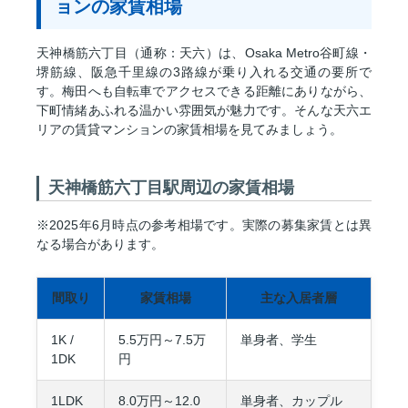
ョンの家賃相場
天神橋筋六丁目（通称：天六）は、Osaka Metro谷町線・
堺筋線、阪急千里線の3路線が乗り入れる交通の要所で
す。梅田へも自転車でアクセスできる距離にありながら、
下町情緒あふれる温かい雰囲気が魅力です。そんな天六エ
リアの賃貸マンションの家賃相場を見てみましょう。
天神橋筋六丁目駅周辺の家賃相場
※2025年6月時点の参考相場です。実際の募集家賃とは異
なる場合があります。
間取り
家賃相場
主な入居者層
1K /
5.5万円～7.5万
単身者、学生
1DK
円
1LDK
8.0万円～12.0
単身者、カップル