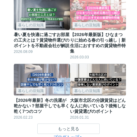
暮らしの豆知識
暮らしの豆知識
暑い夏を快適に過ごすお部屋
【2026年最新版】ひなまつ
の工夫とは？賃貸物件選びの
りに始める春の引っ越し｜新
ポイントを不動産会社が解説
生活におすすめの賃貸物件特
集
2026.08.09
2026.03.03
暮らしの豆知識
暮らしの豆知識
【2026年最新】冬の洗濯が
大阪市北区の分譲賃貸はどん
乾かない？部屋干しでも早く
な人に向いている？後悔しな
乾く7つのコツ
い賃貸選びのポイント
2026.02.23
2026.01.31
もっと見る
ブログトップへ