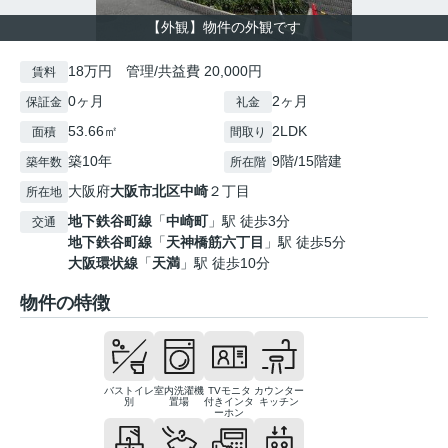
【外観】物件の外観です
18万円 管理/共益費 20,000円
賃料
0ヶ月
2ヶ月
保証金
礼金
53.66㎡
2LDK
面積
間取り
築10年
9階/15階建
築年数
所在階
大阪府
大阪市北区
中崎
２丁目
所在地
地下鉄谷町線
「
中崎町
」駅 徒歩3分
交通
地下鉄谷町線
「
天神橋筋六丁目
」駅 徒歩5分
大阪環状線
「
天満
」駅 徒歩10分
物件の特徴
バストイレ
室内洗濯機
TVモニタ
カウンター
別
置場
付きインタ
キッチン
ーホン