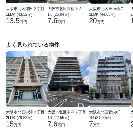
大阪市北区浮田２丁目
大阪市北区長柄中３丁目
大阪市北区天神橋７丁目
1LDK (43.32㎡)
1K (26.04㎡)
1LDK (44.83㎡)
1
13.5
7.6
20
万円
万円
万円
よく見られている物件
大阪市北区中津２丁目
大阪市北区中津７丁目
大阪市北区菅栄町
2LDK (76.83㎡)
1R (22.55㎡)
1R (31.00㎡)
2
15
7.6
7
万円
万円
万円