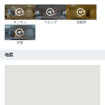
キッチン
リビング
洗面所
洋室
地図