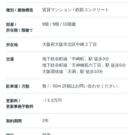
賃貸マンション / 鉄筋コンクリート
種別 / 建物構造
9階 / 9階 / 15階建
部屋 /
所在階 / 階建て
大阪府
大阪市北区
中崎
２丁目
所在地
地下鉄谷町線
「
中崎町
」駅 徒歩3分
交通
地下鉄谷町線
「
天神橋筋六丁目
」駅 徒歩5分
大阪環状線
「
天満
」駅 徒歩10分
無 / - 50m 詳細はお問い合わせください。
駐車場 / 月額
- / 3.3万円
更新料 /
更新事務手数料
2年
契約期間