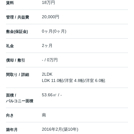
18万円
賃料
20,000円
管理 / 共益費
0ヶ月(0ヶ月)
敷金(保証金)
2ヶ月
礼金
- / 0万円
償却 / 敷引
2LDK
間取り / 詳細
LDK 11.0帖
/
洋室 4.8帖
/
洋室 6.0帖
53.66㎡ / -
面積 /
バルコニー面積
南
向き
2016年2月(築10年)
築年月