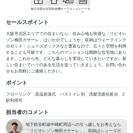
独立洗面台
浴室乾燥機
オートロッ
エレベータ
ク
ー
セールスポイント
大阪市北区エリアでの住まいなら、住み心地も快適な「リビオレ
ゾン梅田カサーレ」はいかがでしょうか。収納はウォークインク
ロゼット・シューズボックスなど豊富なので、広々と空間を利用
することも可能です。こちらのマンションは閑静な住宅地にあり
ます。これから先、どんな暮らしを実現していきたいですか。新
しい住まいでハリのある生活を送っていきましょう。お問い合わ
せもお気軽にご連絡ください。
ポイント
フローリング
高温差湯式
バストイレ別
洗髪洗面化粧台
2
駅利用可
担当者のコメント
地下鉄谷町線中崎町周辺への引っ越しをお考えなら
「リビオレゾン梅田カサーレ」。収納はシューズボ