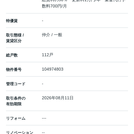
数料700円/月
-
特優賃
仲介 / 一般
取引態様 /
賃貸区分
112戸
総戸数
104974803
物件番号
-
管理コード
2026年08月11日
取引条件の
有効期限
---
リフォーム
--
リノベーション