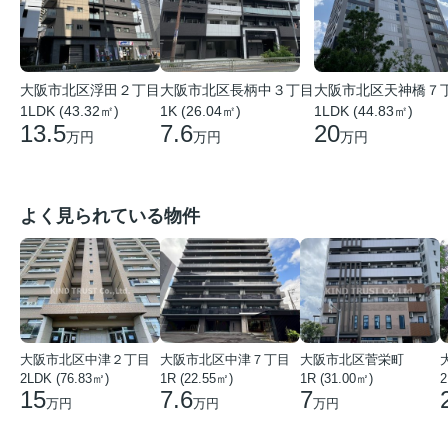
大阪市北区浮田２丁目
大阪市北区長柄中３丁目
大阪市北区天神橋７
1LDK (43.32㎡)
1K (26.04㎡)
1LDK (44.83㎡)
13.5
7.6
20
万円
万円
万円
よく見られている物件
大阪市北区中津２丁目
大阪市北区中津７丁目
大阪市北区菅栄町
2LDK (76.83㎡)
1R (22.55㎡)
1R (31.00㎡)
2
15
7.6
7
万円
万円
万円