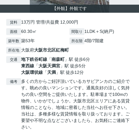
【外観】外観です
13万円 管理/共益費 12,000円
賃料
60.30㎡
1LDK＋S(納戸)
面積
間取り
築53年
4階/7階建
築年数
所在階
大阪府
大阪市北区
紅梅町
所在地
地下鉄谷町線
「
南森町
」駅 徒歩6分
交通
東西線
「
大阪天満宮
」駅 徒歩5分
大阪環状線
「
天満
」駅 徒歩12分
多くの方からご好評頂いているカサビアンカのご紹介で
備考
す。眺めの良いマンションです。通風良好の涼しく気持
ちの良い空間をご提供いたします。駐車場まで100mの
物件、いかがでしょうか。大阪市北区エリアにある賃貸
情報のことなら、地域に密着した当社へお任せ下さい。
当社は、多種多様な賃貸情報を取り扱っております。ご
要望や不明な点などございましたら、お気軽にご連絡下
さい。