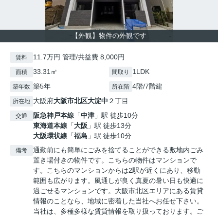
【外観】物件の外観です
11.7万円 管理/共益費 8,000円
賃料
33.31㎡
1LDK
面積
間取り
築5年
4階/7階建
築年数
所在階
大阪府
大阪市北区
大淀中
２丁目
所在地
阪急神戸本線
「
中津
」駅 徒歩10分
交通
東海道本線
「
大阪
」駅 徒歩13分
大阪環状線
「
福島
」駅 徒歩10分
通勤前にも簡単にごみを捨てることができる敷地内ごみ
備考
置き場付きの物件です。こちらの物件はマンションで
す。こちらのマンションからは2駅が近くにあり、移動
範囲も広がります。風通しが良く真夏の暑い日も快適に
過ごせるマンションです。大阪市北区エリアにある賃貸
情報のことなら、地域に密着した当社へお任せ下さい。
当社は、多種多様な賃貸情報を取り扱っております。ご