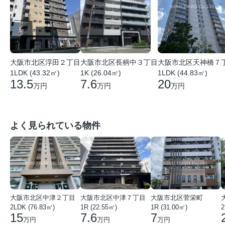
大阪市北区浮田２丁目
大阪市北区長柄中３丁目
大阪市北区天神橋７
1LDK (43.32㎡)
1K (26.04㎡)
1LDK (44.83㎡)
13.5
7.6
20
万円
万円
万円
よく見られている物件
大阪市北区中津２丁目
大阪市北区中津７丁目
大阪市北区菅栄町
2LDK (76.83㎡)
1R (22.55㎡)
1R (31.00㎡)
2
15
7.6
7
万円
万円
万円