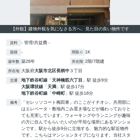
【外観】建物外観を気になさる方へ、見た目の良い物件です
- 管理/共益費 -
賃料
-
1K
面積
間取り
築28年
2階/7階建
築年数
所在階
大阪府
大阪市北区
長柄中
３丁目
所在地
地下鉄谷町線
「
天神橋筋六丁目
」駅 徒歩9分
交通
大阪環状線
「
天満
」駅 徒歩17分
地下鉄谷町線
「
中崎町
」駅 徒歩18分
「セレッソコート梅田東」のここがイチオシ。共用部に
備考
はエレベータ・敷地内ごみ置き場などが備わっておりと
ても充実しています。ウォーキングやランニングが趣味
の方に住んでもらいたいのが平坦な場所にあるマンショ
ンです。駅から徒歩9分に立地する、魅力的な駅近物件
です。こちらはマンションタイプになります。当社スタ