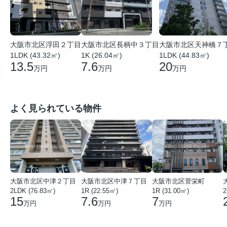
大阪市北区浮田２丁目
大阪市北区長柄中３丁目
大阪市北区天神橋７
1LDK (43.32㎡)
1K (26.04㎡)
1LDK (44.83㎡)
13.5
7.6
20
万円
万円
万円
よく見られている物件
大阪市北区中津２丁目
大阪市北区中津７丁目
大阪市北区菅栄町
2LDK (76.83㎡)
1R (22.55㎡)
1R (31.00㎡)
2
15
7.6
7
万円
万円
万円