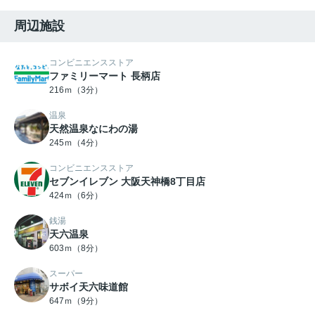
周辺施設
コンビニエンスストア
ファミリーマート 長柄店
216ｍ（3分）
温泉
天然温泉なにわの湯
245ｍ（4分）
コンビニエンスストア
セブンイレブン 大阪天神橋8丁目店
424ｍ（6分）
銭湯
天六温泉
603ｍ（8分）
スーパー
サボイ天六味道館
647ｍ（9分）