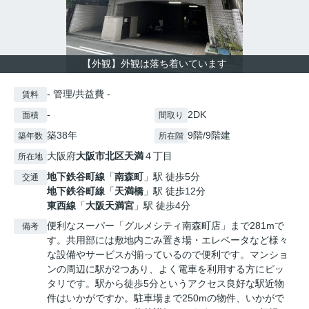
【外観】外観は落ち着いています
- 管理/共益費 -
賃料
-
2DK
面積
間取り
築38年
9階/9階建
築年数
所在階
大阪府
大阪市北区
天満
４丁目
所在地
地下鉄谷町線
「
南森町
」駅 徒歩5分
交通
地下鉄谷町線
「
天満橋
」駅 徒歩12分
東西線
「
大阪天満宮
」駅 徒歩4分
便利なスーパー「グルメシティ南森町店」まで281mで
備考
す。共用部には敷地内ごみ置き場・エレベータなど様々
な設備やサービスが揃っているので便利です。マンショ
ンの周辺に駅が2つあり、よく電車を利用する方にピッ
タリです。駅から徒歩5分というアクセス良好な駅近物
件はいかがですか。駐車場まで250mの物件、いかがで