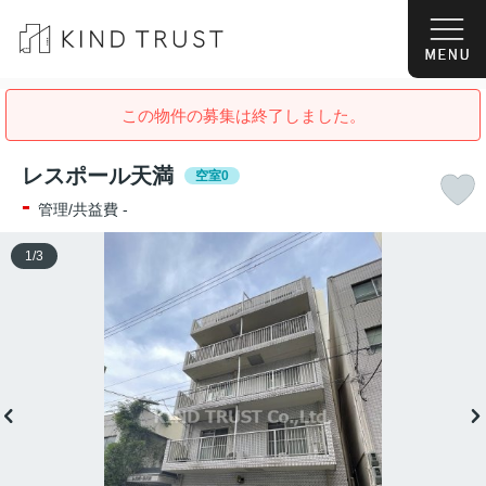
この物件の募集は終了しました。
レスポール天満
空室0
-
管理/共益費 -
1
/
3