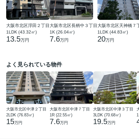
大阪市北区浮田２丁目
大阪市北区長柄中３丁目
大阪市北区天神橋７
1LDK (43.32㎡)
1K (26.04㎡)
1LDK (44.83㎡)
13.5
7.6
20
万円
万円
万円
よく見られている物件
大阪市北区中津２丁目
大阪市北区中津７丁目
大阪市北区中津３丁目
2LDK (76.83㎡)
1R (22.55㎡)
3LDK (70.68㎡)
1
15
7.6
19.5
万円
万円
万円