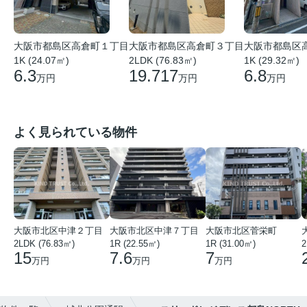
大阪市都島区高倉町１丁目
大阪市都島区高倉町３丁目
大阪市都島区
1K (24.07㎡)
2LDK (76.83㎡)
1K (29.32㎡)
6.3
19.717
6.8
万円
万円
万円
よく見られている物件
大阪市北区中津２丁目
大阪市北区中津７丁目
大阪市北区菅栄町
2LDK (76.83㎡)
1R (22.55㎡)
1R (31.00㎡)
2
15
7.6
7
万円
万円
万円