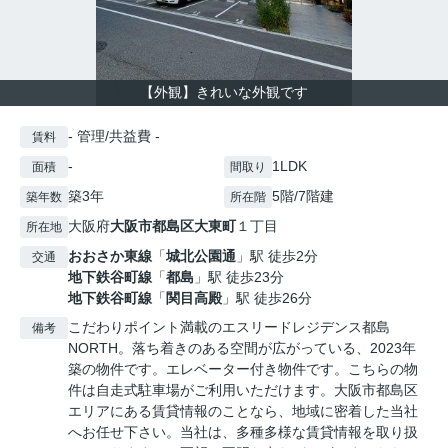
【外観】きれいな外観です
- 管理/共益費 -
賃料
-
1LDK
面積
間取り
築3年
5階/7階建
築年数
所在階
大阪府
大阪市都島区
大東町
１丁目
所在地
おおさか東線
「
城北公園通
」駅 徒歩2分
交通
地下鉄谷町線
「
都島
」駅 徒歩23分
地下鉄谷町線
「
関目高殿
」駅 徒歩26分
こだわりポイント満載のエスリードレジデンス都島
備考
NORTH。落ち着きのある空間が広がっている、2023年
築の物件です。エレベーター付き物件です。こちらの物
件は自走式駐車場がご利用いただけます。大阪市都島区
エリアにある賃貸情報のことなら、地域に密着した当社
へお任せ下さい。当社は、多種多様な賃貸情報を取り扱