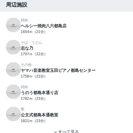
周辺施設
焼肉
ヘルシー焼肉八六都島店
1654ｍ（21分）
そば・うどん
志な乃
1707ｍ（22分）
その他
ヤマハ音楽教室玉田ピアノ都島センター
1758ｍ（22分）
焼肉
うのう都島本通り店
1782ｍ（23分）
塾
公文式都島本通教室
1821ｍ（23分）
すべて見る