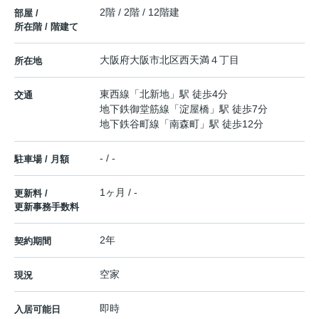
2階 / 2階 / 12階建
部屋 /
所在階 / 階建て
大阪府
大阪市北区
西天満
４丁目
所在地
東西線
「
北新地
」駅 徒歩4分
交通
地下鉄御堂筋線
「
淀屋橋
」駅 徒歩7分
地下鉄谷町線
「
南森町
」駅 徒歩12分
- / -
駐車場 / 月額
1ヶ月 / -
更新料 /
更新事務手数料
2年
契約期間
空家
現況
即時
入居可能日