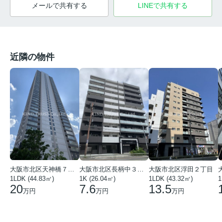
メールで共有する
LINEで共有する
近隣の物件
大阪市北区天神橋７丁目
大阪市北区長柄中３丁目
大阪市北区浮田２丁目
1LDK (44.83㎡)
1K (26.04㎡)
1LDK (43.32㎡)
1
20
7.6
13.5
万円
万円
万円