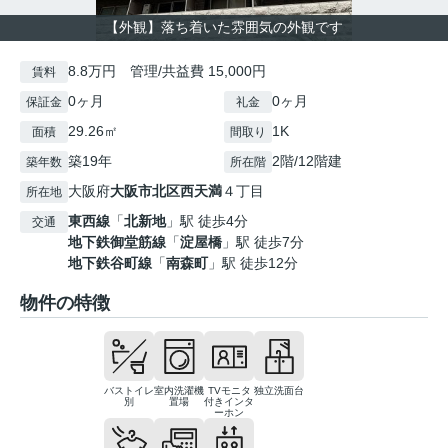
【外観】落ち着いた雰囲気の外観です
8.8万円 管理/共益費 15,000円
賃料
0ヶ月
0ヶ月
保証金
礼金
29.26㎡
1K
面積
間取り
築19年
2階/12階建
築年数
所在階
大阪府
大阪市北区
西天満
４丁目
所在地
東西線
「
北新地
」駅 徒歩4分
交通
地下鉄御堂筋線
「
淀屋橋
」駅 徒歩7分
地下鉄谷町線
「
南森町
」駅 徒歩12分
物件の特徴
バストイレ
室内洗濯機
TVモニタ
独立洗面台
別
置場
付きインタ
ーホン