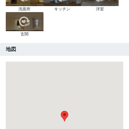
洗面所
キッチン
洋室
玄関
地図