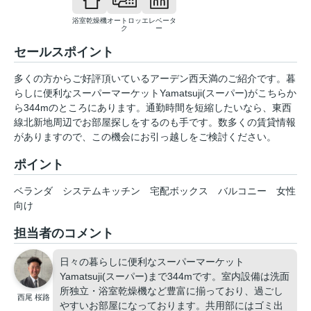
浴室乾燥機
オートロッ
エレベータ
ク
ー
セールスポイント
多くの方からご好評頂いているアーデン西天満のご紹介です。暮
らしに便利なスーパーマーケットYamatsuji(スーパー)がこちらか
ら344mのところにあります。通勤時間を短縮したいなら、東西
線北新地周辺でお部屋探しをするのも手です。数多くの賃貸情報
がありますので、この機会にお引っ越しをご検討ください。
ポイント
ベランダ
システムキッチン
宅配ボックス
バルコニー
女性
向け
担当者のコメント
日々の暮らしに便利なスーパーマーケット
Yamatsuji(スーパー)まで344mです。室内設備は洗面
所独立・浴室乾燥機など豊富に揃っており、過ごし
西尾 桜路
やすいお部屋になっております。共用部にはゴミ出