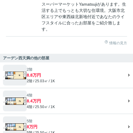
スーパーマーケットYamatsujiがあります。生
活する上でもっとも大切な住環境。大阪市北
区エリアや東西線北新地付近であなたのライ
フスタイルに合ったお部屋をご紹介致しま
す。
情報の見方
アーデン西天満の他の部屋
2階
8.8万円
2階 / 25.03㎡ / 1K
4階
8.4万円
4階 / 25.50㎡ / 1K
5階
8万円
5階 / 25.50㎡ / 1K