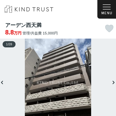
アーデン西天満
8.8
万円
管理/共益費 15,000円
1
/
28