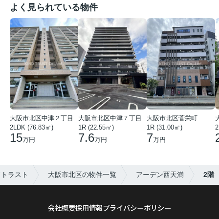
よく見られている物件
大阪市北区中津２丁目
大阪市北区中津７丁目
大阪市北区菅栄町
2LDK (76.83㎡)
1R (22.55㎡)
1R (31.00㎡)
2
15
7.6
7
万円
万円
万円
ドトラスト
大阪市北区の物件一覧
アーデン西天満
2階
会社概要
採用情報
プライバシーポリシー