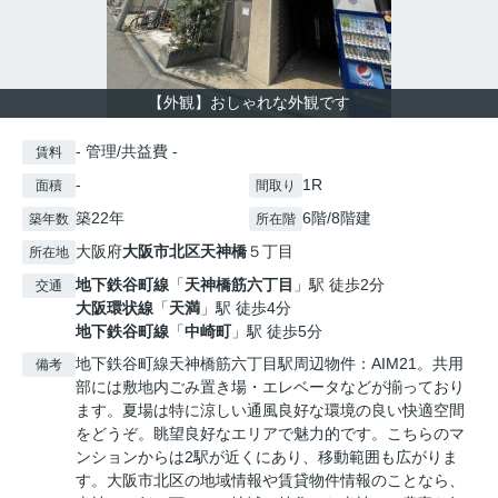
【外観】おしゃれな外観です
- 管理/共益費 -
賃料
-
1R
面積
間取り
築22年
6階/8階建
築年数
所在階
大阪府
大阪市北区
天神橋
５丁目
所在地
地下鉄谷町線
「
天神橋筋六丁目
」駅 徒歩2分
交通
大阪環状線
「
天満
」駅 徒歩4分
地下鉄谷町線
「
中崎町
」駅 徒歩5分
地下鉄谷町線天神橋筋六丁目駅周辺物件：AIM21。共用
備考
部には敷地内ごみ置き場・エレベータなどが揃っており
ます。夏場は特に涼しい通風良好な環境の良い快適空間
をどうぞ。眺望良好なエリアで魅力的です。こちらのマ
ンションからは2駅が近くにあり、移動範囲も広がりま
す。大阪市北区の地域情報や賃貸物件情報のことなら、