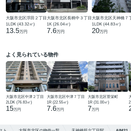
大阪市北区浮田２丁目
大阪市北区長柄中３丁目
大阪市北区天神橋７
1LDK (43.32㎡)
1K (26.04㎡)
1LDK (44.83㎡)
13.5
7.6
20
万円
万円
万円
よく見られている物件
大阪市北区中津２丁目
大阪市北区中津７丁目
大阪市北区菅栄町
2LDK (76.83㎡)
1R (22.55㎡)
1R (31.00㎡)
2
15
7.6
7
万円
万円
万円
スト
大阪市北区の物件一覧
天神橋筋六丁目駅
AIM21