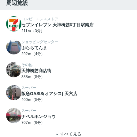
周辺施設
コンビニエンスストア
セブンイレブン 天神橋筋6丁目駅南店
211ｍ（3分）
ショッピングセンター
ぷららてんま
292ｍ（4分）
その他
天神橋筋商店街
388ｍ（5分）
スーパー
阪急OASIS(オアシス) 天六店
400ｍ（5分）
スーパー
ナベルホンジョウ
707ｍ（9分）
すべて見る