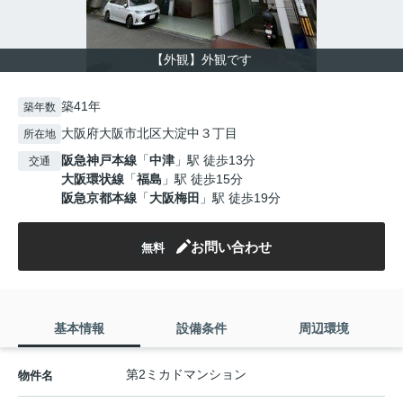
【外観】外観です
築41年
築年数
大阪府大阪市北区大淀中３丁目
所在地
阪急神戸本線
「
中津
」駅 徒歩13分
交通
大阪環状線
「
福島
」駅 徒歩15分
阪急京都本線
「
大阪梅田
」駅 徒歩19分
お問い合わせ
無料
基本情報
設備条件
周辺環境
第2ミカドマンション
物件名