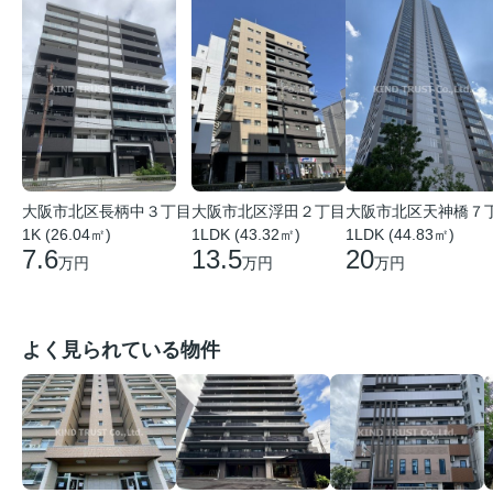
大阪市北区長柄中３丁目
大阪市北区浮田２丁目
大阪市北区天神橋７
1K (26.04㎡)
1LDK (43.32㎡)
1LDK (44.83㎡)
7.6
13.5
20
万円
万円
万円
よく見られている物件