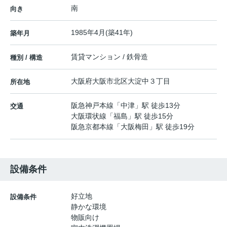
南
向き
1985年4月(築41年)
築年月
賃貸マンション / 鉄骨造
種別 / 構造
大阪府
大阪市北区
大淀中
３丁目
所在地
阪急神戸本線
「
中津
」駅 徒歩13分
交通
大阪環状線
「
福島
」駅 徒歩15分
阪急京都本線
「
大阪梅田
」駅 徒歩19分
設備条件
好立地
設備条件
静かな環境
物販向け