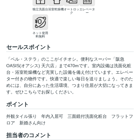
独立洗面台
浴室乾燥機
オートロッ
エレベータ
ク
ー
ネット使用
料無料
セールスポイント
「ベル・ステラ」のここがイチオシ。便利なスーパー「阪急
OASIS(オアシス) 天六店」まで470mです。室内設備は洗面化粧
台・浴室乾燥機など充実した設備を備え付けています。エレベー
ター付きの物件です。快適で楽しい毎日を送りましょう。そのた
めには、自分にあった生活環境、つまり住居が大切になってきま
す。ぜひこちらでお探しください。
ポイント
外観タイル張り
年内入居可
三面鏡付洗面化粧台
フラットフ
ロア
新婚さん向け
担当者のコメント