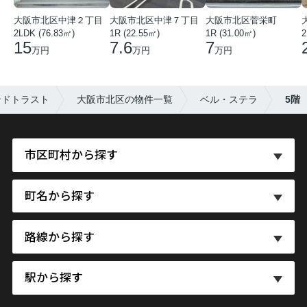
大阪市北区中津２丁目
大阪市北区中津７丁目
大阪市北区菅栄町
2LDK (76.83㎡)
1R (22.55㎡)
1R (31.00㎡)
2
15
7.6
7
万円
万円
万円
ンドトラスト
大阪市北区の物件一覧
ベル・ステラ
5階
市区町村から探す
町名から探す
路線から探す
駅から探す