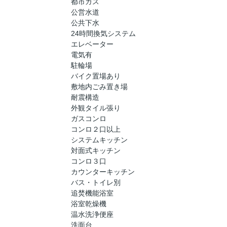
都市ガス
公営水道
公共下水
24時間換気システム
エレベーター
電気有
駐輪場
バイク置場あり
敷地内ごみ置き場
耐震構造
外観タイル張り
ガスコンロ
コンロ２口以上
システムキッチン
対面式キッチン
コンロ３口
カウンターキッチン
バス・トイレ別
追焚機能浴室
浴室乾燥機
温水洗浄便座
洗面台