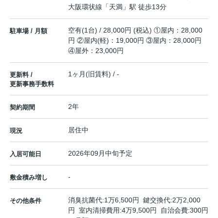
大阪環状線
「
天満
」駅 徒歩13分
空有(1台) / 28,000円 (税込) ①屋内：28,000
駐車場 / 月額
円 ②屋内(軽)：19,000円 ③屋内：28,000円
④屋外：23,000円
1ヶ月(旧賃料) / -
更新料 /
更新事務手数料
2年
契約期間
居住中
現況
2026年09月中旬予定
入居可能日
-
敷金積み増し
消臭抗菌代:1万6,500円 鍵交換代:2万2,000
その他条件
円 室内清掃費用:4万9,500円 自治会費:300円