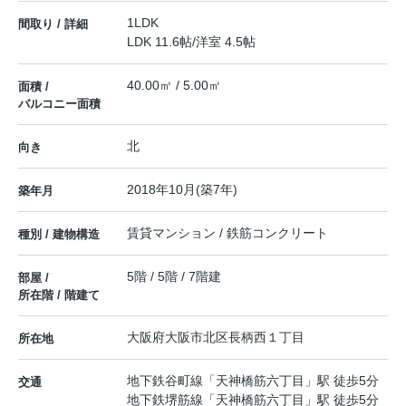
1LDK
間取り / 詳細
LDK 11.6帖
/
洋室 4.5帖
40.00㎡ / 5.00㎡
面積 /
バルコニー面積
北
向き
2018年10月(築7年)
築年月
賃貸マンション / 鉄筋コンクリート
種別 / 建物構造
5階 / 5階 / 7階建
部屋 /
所在階 / 階建て
大阪府
大阪市北区
長柄西
１丁目
所在地
地下鉄谷町線
「
天神橋筋六丁目
」駅 徒歩5分
交通
地下鉄堺筋線
「
天神橋筋六丁目
」駅 徒歩5分