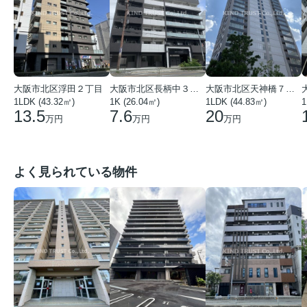
大阪市北区浮田２丁目
大阪市北区長柄中３丁目
大阪市北区天神橋７丁目
1LDK (43.32㎡)
1K (26.04㎡)
1LDK (44.83㎡)
1
13.5
7.6
20
万円
万円
万円
よく見られている物件