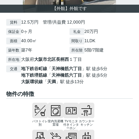
【外観】外観です
12.5万円 管理/共益費 12,000円
賃料
0ヶ月
20万円
保証金
礼金
40.00㎡
1LDK
面積
間取り
築7年
5階/7階建
築年数
所在階
大阪府
大阪市北区
長柄西
１丁目
所在地
地下鉄谷町線
「
天神橋筋六丁目
」駅 徒歩5分
交通
地下鉄堺筋線
「
天神橋筋六丁目
」駅 徒歩5分
大阪環状線
「
天満
」駅 徒歩13分
物件の特徴
バストイレ
室内洗濯機
TVモニタ
カウンター
別
置場
付きインタ
キッチン
ーホン