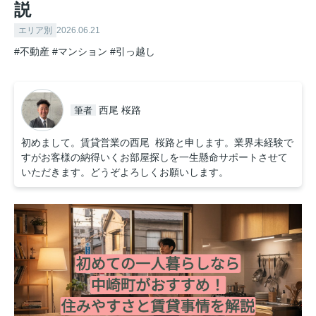
説
エリア別
2026.06.21
#不動産
#マンション
#引っ越し
西尾 桜路
筆者
初めまして。賃貸営業の西尾 桜路と申します。業界未経験で
すがお客様の納得いくお部屋探しを一生懸命サポートさせて
いただきます。どうぞよろしくお願いします。