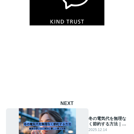
NEXT
冬の電気代を無理な
く節約する方法｜暖
房の使い方と家計に
2025.12.14