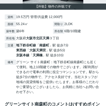
【外観】物件の外観です
19.5万円 管理/共益費 12,000円
賃料
55.24㎡
2LDK
面積
間取り
築6年
6階/10階建
築年数
所在階
大阪府
大阪市北区
天満
３丁目
所在地
地下鉄谷町線
「
南森町
」駅 徒歩7分
交通
東西線
「
大阪天満宮
」駅 徒歩5分
京阪本線
「
天満橋
」駅 徒歩10分
グリーン サイト南森町：地下鉄谷町線南森町にも近く
備考
て便利。地上10階建ての物件でございます。2駅利用が
できるので電車の利用に役立つマンションです。駅から
徒歩7分の物件で、アクセス良好です。当社スタッフが
地域の賃貸情報をご提供いたします。お客様のこだわり
やご要望などございましたら、お気軽に当社へお問い合
わせ下さい。
グリーンサイト南森町のコメント(おすすめポイン