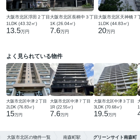
大阪市北区浮田２丁目
大阪市北区長柄中３丁目
大阪市北区天神橋７
1LDK (43.32㎡)
1K (26.04㎡)
1LDK (44.83㎡)
13.5
7.6
20
万円
万円
万円
よく見られている物件
大阪市北区中津２丁目
大阪市北区中津７丁目
大阪市北区中津３丁目
2LDK (76.83㎡)
1R (22.55㎡)
3LDK (70.68㎡)
1
15
7.6
19.5
万円
万円
万円
大阪市北区の物件一覧
南森町駅
グリーンサイト南森町