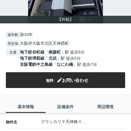
【外観】
築10年
築年数
大阪府大阪市北区天神西町
所在地
地下鉄谷町線
「
南森町
」駅 徒歩5分
交通
地下鉄堺筋線
「
北浜
」駅 徒歩5分
京阪電鉄中之島線
「
なにわ橋
」駅 徒歩7分
お問い合わせ
無料
基本情報
設備条件
周辺環境
グランカリテ天神橋Ⅱ
物件名