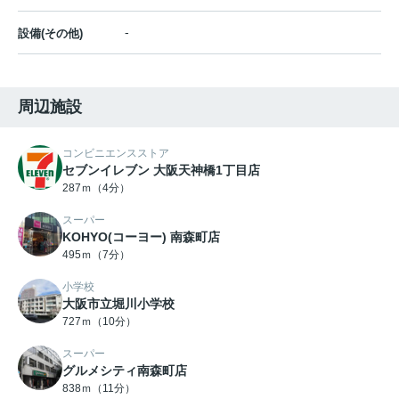
-
設備(その他)
周辺施設
コンビニエンスストア
セブンイレブン 大阪天神橋1丁目店
287ｍ（4分）
スーパー
KOHYO(コーヨー) 南森町店
495ｍ（7分）
小学校
大阪市立堀川小学校
727ｍ（10分）
スーパー
グルメシティ南森町店
838ｍ（11分）