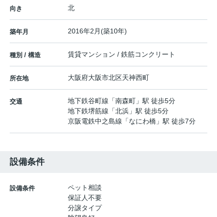
北
向き
2016年2月(築10年)
築年月
賃貸マンション / 鉄筋コンクリート
種別 / 構造
大阪府
大阪市北区
天神西町
所在地
地下鉄谷町線
「
南森町
」駅 徒歩5分
交通
地下鉄堺筋線
「
北浜
」駅 徒歩5分
京阪電鉄中之島線
「
なにわ橋
」駅 徒歩7分
設備条件
ペット相談
設備条件
保証人不要
分譲タイプ