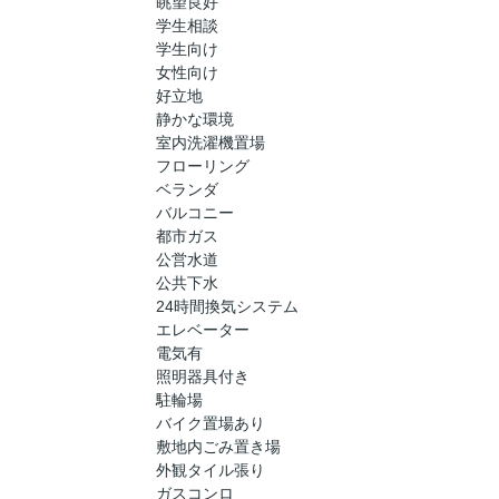
眺望良好
学生相談
学生向け
女性向け
好立地
静かな環境
室内洗濯機置場
フローリング
ベランダ
バルコニー
都市ガス
公営水道
公共下水
24時間換気システム
エレベーター
電気有
照明器具付き
駐輪場
バイク置場あり
敷地内ごみ置き場
外観タイル張り
ガスコンロ