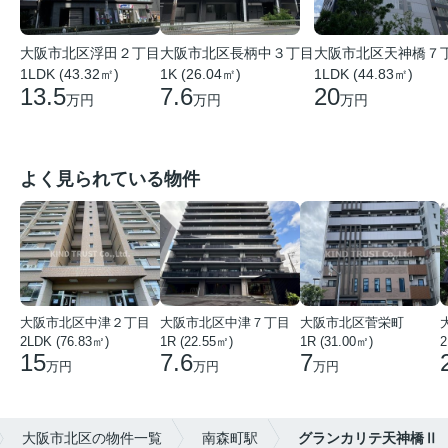
大阪市北区浮田２丁目
大阪市北区長柄中３丁目
大阪市北区天神橋７
1LDK (43.32㎡)
1K (26.04㎡)
1LDK (44.83㎡)
13.5
7.6
20
万円
万円
万円
よく見られている物件
大阪市北区中津２丁目
大阪市北区中津７丁目
大阪市北区菅栄町
2LDK (76.83㎡)
1R (22.55㎡)
1R (31.00㎡)
2
15
7.6
7
万円
万円
万円
大阪市北区の物件一覧
南森町駅
グランカリテ天神橋Ⅱ