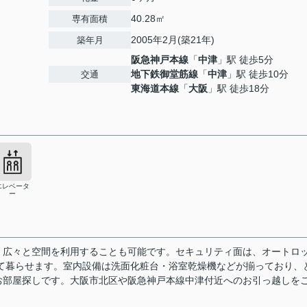
40.28㎡
専有面積
2005年2月(築21年)
築年月
阪急神戸本線
「
中津
」駅 徒歩5分
地下鉄御堂筋線
「
中津
」駅 徒歩10分
交通
東海道本線
「
大阪
」駅 徒歩18分
エレベータ
ー
、広々と空間を利用することも可能です。セキュリティ面は、オートロ
て暮らせます。室内設備は洗面化粧台・浴室乾燥機などが揃っており、
お部屋探しです。大阪市北区や阪急神戸本線中津付近へのお引っ越しを