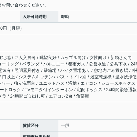
) 詳細はお問い合わせください。
即時
入居可能時期
200円（月額）
宅地 / ２人入居可 / 眺望良好 / カップル向け / 女性向け / 新婚さん向
ローリング / ベランダ / バルコニー / 都市ガス / 公営水道 / 公共下水 / 24
電気有 / 照明器具付き / 駐輪場 / バイク置場あり / 敷地内ごみ置き場 / 
２口以上 / システムキッチン / バス・トイレ別 / 浴室乾燥機 / 温水洗浄便
ャワー / 独立洗面台 / ユニットバス / 浴槽 / エアコン / シューズボックス 
/ オートロック / TVモニタ付インターホン / 宅配ボックス / 24時間緊急通
ラ / 24時間ゴミ出し可 / エアコン2台 / 角部屋
一般
賃貸区分