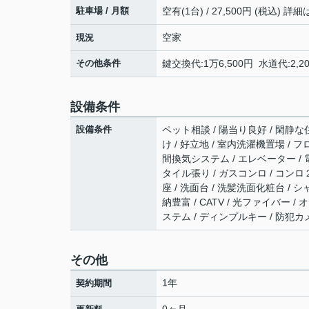
駐車場 / 月額
空有(1台) / 27,500円 (税込
空家
現況
その他条件
鍵交換代:1万6,500円 水道代:2,
設備条件
設備条件
ペット相談 / 陽当り良好 / 閑静な住
け / 好立地 / 室内洗濯機置場 / フ
間換気システム / エレベーター / 
タイル張り / ガスコンロ / コンロ
座 / 洗面台 / 洗髪洗面化粧台 / シ
納豊富 / CATV / 光ファイバー 
ステム / ディンプルキー / 防犯カメ
その他
1年
契約期間