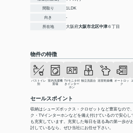
1LDK
間取り
-
向き
大阪府
大阪市北区
中津
６丁目
所在地
物件の特徴
バストイレ
室内洗濯機
TVモニタ付
独立洗面台
浴室乾燥機
オートロッ
別
置場
きインター
ク
ホン
セールスポイント
収納はシューズボックス・クロゼットなど豊富なので
ク・TVインターホンなどを備え付けているので安心し
も充実しています。充実した毎日を送る為の第一歩が
討しているなら、ぜひ当社にお任せ下さい。