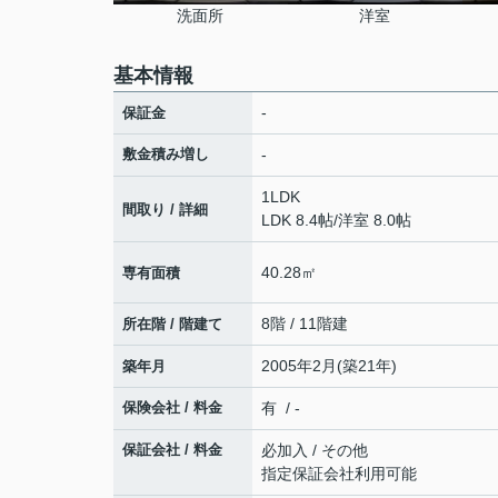
洗面所
洋室
基本情報
-
保証金
敷金積み増し
-
1LDK
間取り / 詳細
LDK 8.4帖
/
洋室 8.0帖
40.28㎡
専有面積
8階 / 11階建
所在階 / 階建て
2005年2月(築21年)
築年月
保険会社 / 料金
有 / -
保証会社 / 料金
必加入 / その他
指定保証会社利用可能