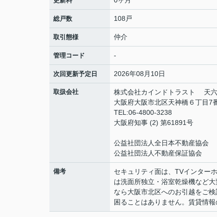
0ヶ月
更新料
108戸
総戸数
仲介
取引態様
-
管理コード
2026年08月10日
次回更新予定日
取扱会社
株式会社カインドトラスト 天
大阪府大阪市北区天神橋６丁目7番10号 
TEL:06-4800-3238
大阪府知事 (2) 第61891号
公益社団法人全日本不動産協会
公益社団法人不動産保証協会
備考
セキュリティ面は、TVインター
は洗面所独立・浴室乾燥機など大
なら大阪市北区へのお引越をご検
困ることはありません。賃貸情報