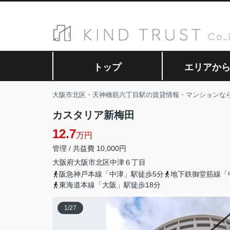
トップ
エリアか
大阪市北区・天神橋筋六丁目駅の賃貸情報・マンションな
カスタリア新梅田
12.7
万円
管理 / 共益費 10,000円
大阪府
大阪市北区
中津
６丁目
阪急神戸本線「中津」駅徒歩5分
地下鉄御堂筋線「
東海道本線「大阪」駅徒歩18分
1
/
27