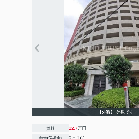
【外観】
外観です
12.7
万円
賃料
0ヶ月(-)
敷金(保証金)